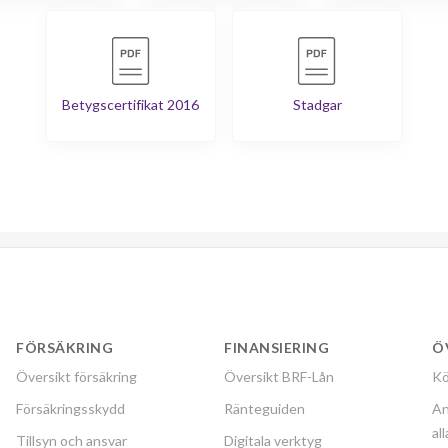
Betygscertifikat 2016
Stadgar
FÖRSÄKRING
FINANSIERING
Ö
Översikt försäkring
Översikt BRF-Lån
Kö
Försäkringsskydd
Ränteguiden
An
al
Tillsyn och ansvar
Digitala verktyg