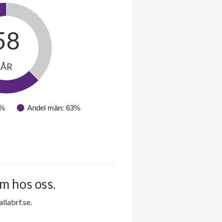
58
ÅR
8%
Andel män: 63%
m hos oss.
labrf.se.