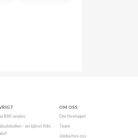
VRIGT
OM OSS
p BRF-analys
Om företaget
budskollen - en tjänst från
Team
labrf
Jobba hos oss