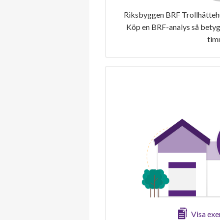
Riksbyggen BRF Trollhättehus
Köp en BRF-analys så betygs
tim
Visa ex