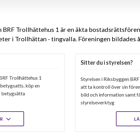
 BRF Trollhättehus 1 är en äkta bostadsrättsföre
ter i Trollhättan - tingvalla. Föreningen bildades
Sitter du i styrelsen?
RF Trollhättehus 1
Styrelsen i Riksbyggen BRF 
 betygsatts, köp en
att ta kontroll över sin för
t betygsätta
bild och information samt få 
styrelseverktyg
ER
LÄ