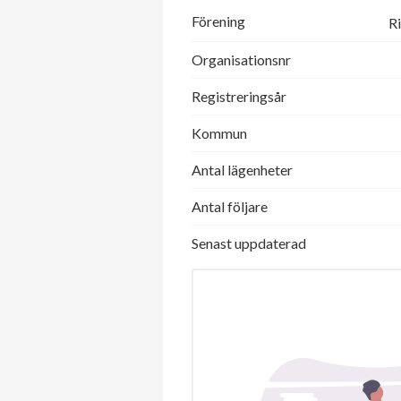
Förening
R
Organisationsnr
Registreringsår
Kommun
Antal lägenheter
Antal följare
Senast uppdaterad