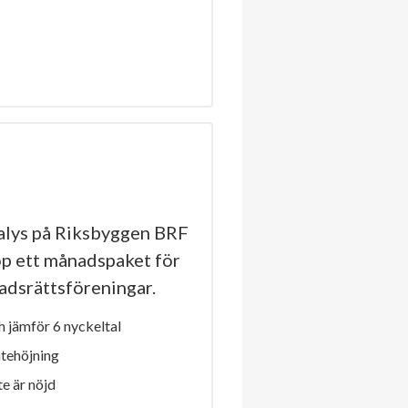
lys på Riksbyggen BRF
öp ett månadspaket för
stadsrättsföreningar.
 jämför 6 nyckeltal
ntehöjning
e är nöjd