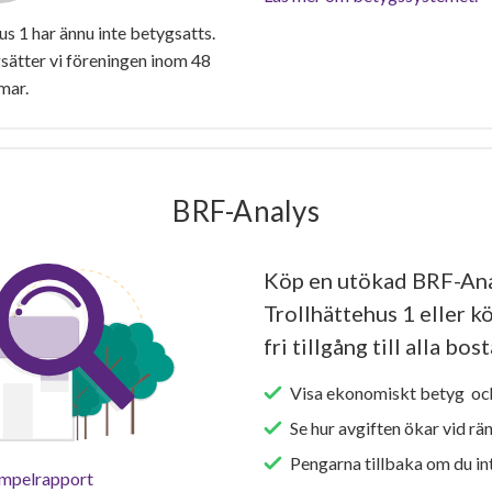
 1 har ännu inte betygsatts.
ätter vi föreningen inom 48
mar.
BRF-Analys
Köp en utökad BRF-Ana
Trollhättehus 1 eller k
fri tillgång till alla bo
Visa ekonomiskt betyg och
Se hur avgiften ökar vid rä
Pengarna tillbaka om du int
empelrapport