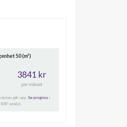
ägenhet
50
(m²)
3841 kr
per månad
 räntan går upp.
Se prognos
i
 BRF-analys.