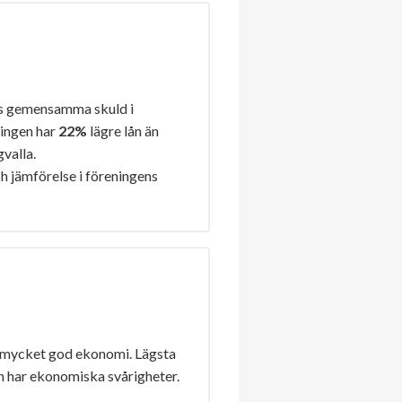
s gemensamma skuld i
ningen har
22%
lägre lån än
gvalla.
h jämförelse i föreningens
 mycket god ekonomi. Lägsta
n har ekonomiska svårigheter.