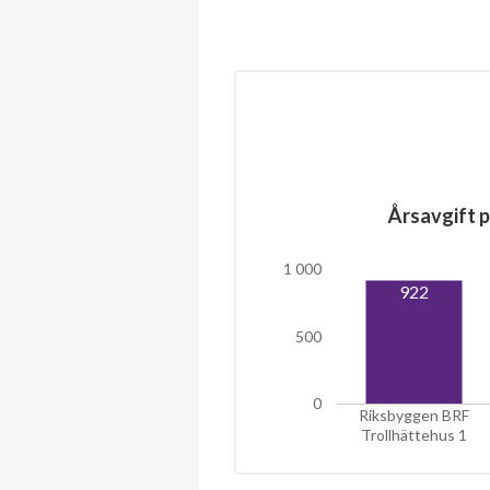
Årsavgift p
1 000
922
500
0
Riksbyggen BRF
Trollhättehus 1