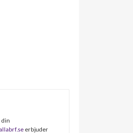
 din
allabrf.se
erbjuder