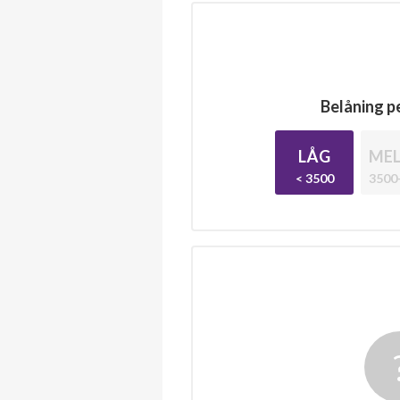
Belåning pe
LÅG
MEL
< 3500
3500