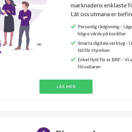
marknadens enklaste fö
Låt oss utmana er befin
Personlig rådgivning – Läg
högre värde på borätter
Smarta digitala verktyg - 
tid för styrelsen
Enkel flytt för er BRF – Vi 
förvaltaren
LÄS MER