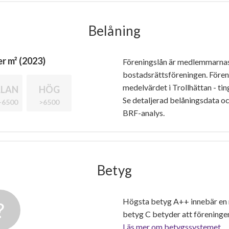
Belåning
r m² (2023)
Föreningslån är medlemmarna
bostadsrättsföreningen. Före
medelvärdet i Trollhättan - tin
LAN
HÖG
Se detaljerad belåningsdata oc
-6500
>6500
BRF-analys.
Betyg
Högsta betyg A++ innebär en
betyg C betyder att föreninge
Läs mer om betygssystemet.