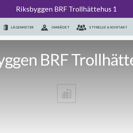
Riksbyggen BRF Trollhättehus 1
LÄGENHETER
OMRÅDET
STYRELSE & KONTAKT
yggen BRF Trollhätt