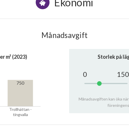
Ekonomi
Månadsavgift
er m² (2023)
Storlek på l
0
150
750
Månadsavgiften kan öka när
föreningens
Trollhättan -
tingvalla