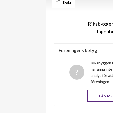
Dela
Riksbyggen
lägenhe
Föreningens betyg
Riksbyggen B
har ännu inte
analys för at
föreningen.
LÄS M