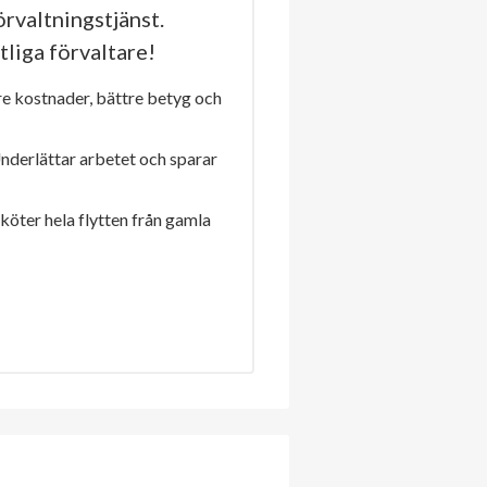
rvaltningstjänst.
tliga förvaltare!
re kostnader, bättre betyg och
Underlättar arbetet och sparar
sköter hela flytten från gamla