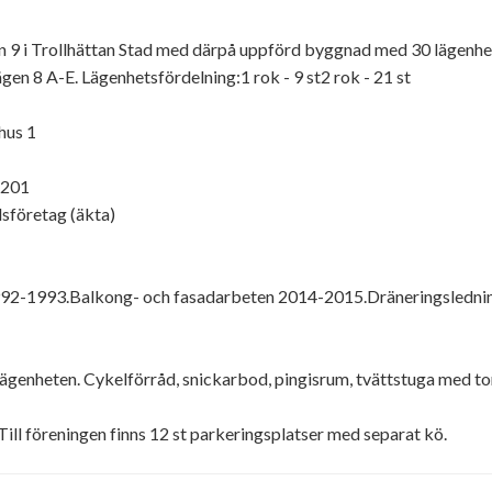
rn 9 i Trollhättan Stad med därpå uppförd byggnad med 30 lägenh
gen 8 A-E. Lägenhetsfördelning:1 rok - 9 st2 rok - 21 st
hus 1
1201
sföretag (äkta)
992-1993.Balkong- och fasadarbeten 2014-2015.Dräneringsledni
l lägenheten. Cykelförråd, snickarbod, pingisrum, tvättstuga med
ö.Till föreningen finns 12 st parkeringsplatser med separat kö.