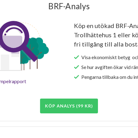
BRF-Analys
Köp en utökad BRF-Ana
Trollhättehus 1 eller k
fri tillgång till alla bo
Visa ekonomiskt betyg och
Se hur avgiften ökar vid rä
Pengarna tillbaka om du int
empelrapport
KÖP ANALYS (99 KR)