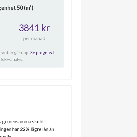
ägenhet
50
(m²)
3841 kr
per månad
 räntan går upp.
Se prognos
i
 BRF-analys.
s gemensamma skuld i
ningen har
22%
lägre lån än
gvalla.