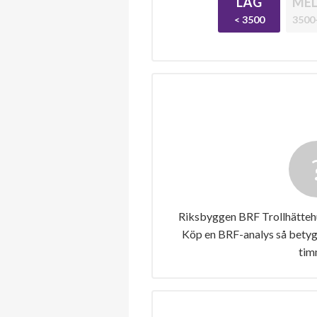
LÅG
MEL
< 3500
3500
Riksbyggen BRF Trollhättehus
Köp en BRF-analys så betygs
tim