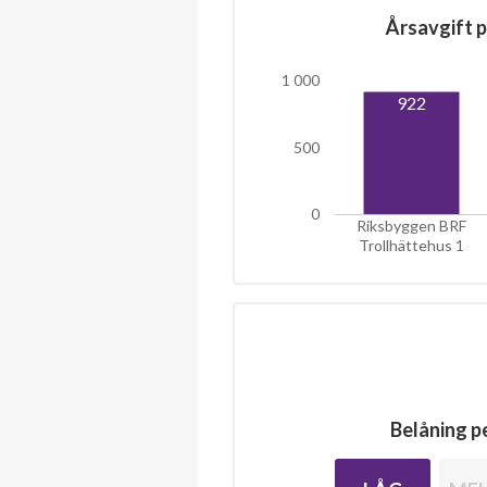
Årsavgift p
1 000
922
500
0
Riksbyggen BRF
Trollhättehus 1
Belåning pe