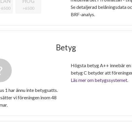
LAN
HÖG
Se detaljerad belåningsdata oc
-6500
>6500
BRF-analys.
Betyg
Högsta betyg A++ innebär en
betyg C betyder att föreninge
Läs mer om betygssystemet.
 1 har ännu inte betygsatts.
ätter vi föreningen inom 48
mar.