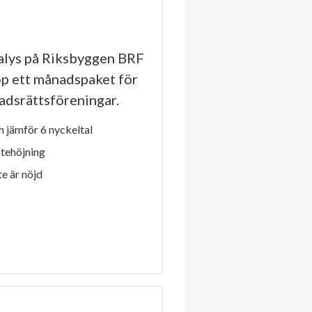
lys på Riksbyggen BRF
öp ett månadspaket för
stadsrättsföreningar.
 jämför 6 nyckeltal
ntehöjning
e är nöjd