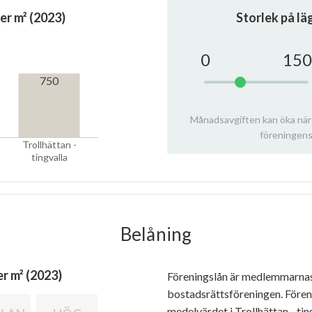
er m² (2023)
Storlek på l
0
150
750
Månadsavgiften kan öka när
föreningens
Trollhättan -
tingvalla
Belåning
r m² (2023)
Föreningslån är medlemmarna
bostadsrättsföreningen. Före
medelvärdet i Trollhättan - tin