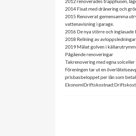
2012 renoverades trapphusen, lägen
2014 Fixat med dränering och grön
2015 Renoverat gemensamma utrymme
vattenavisning i garage.
2016 De nya större och inglasade 
2018 Relining av avloppsledningar
2019 Målat golven i källarutrymm
Pågående renoveringar
Takrenovering med egna solceller f
Föreningen tar ut en överlåtelsea
prisbasbeloppet per lån som betal
EkonomiDriftskostnad:Driftskostna