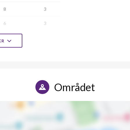
8
3
6
3
8
-
LER
6
3
8
3
6
-
Området
6
-
6
3
6
-