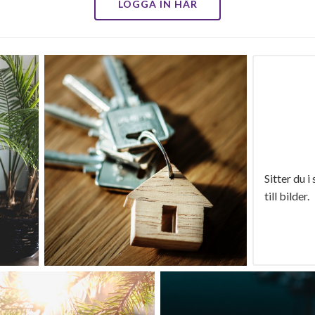
LOGGA IN HÄR
Sitter du i
till bilder.