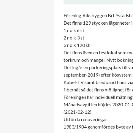
Förening:Riksbyggen Brf Ystadshus
Det finns 129 stycken lägenheter i 
1 r o k 6 st
2 r o k 3 st
3 r o k 120 st
Det finns även en festlokal som me
torkrum och mangel. Nytt boknings
Det ingår en parkeringsplats till v
september-2019) efter kösystem.
Kabel-TV samt bredband finns via
fibernät så det finns möjlighet för 
Föreningen har individuell mätning
Månadsavgiften höjdes 2020-01-01
(2021-02-12)
Utförda renoveringar
1983/1984 genomfördes byte av fö