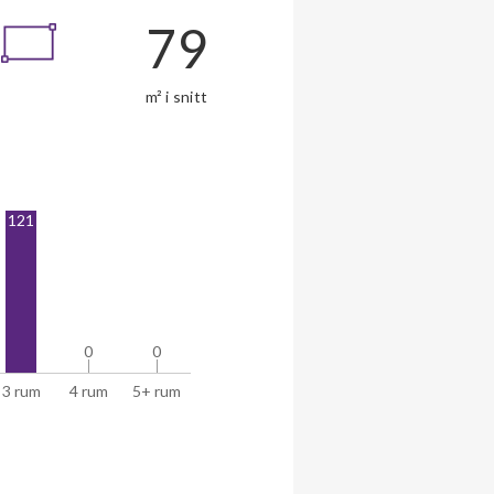
79
m² i snitt
121
0
0
0
0
3 rum
4 rum
5+ rum