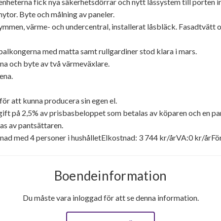
heterna fick nya säkerhetsdörrar och nytt låssystem till porten in
ytor. Byte och målning av paneler.
n, värme- och undercentral, installerat låsbläck. Fasadtvätt och
balkongerna med matta samt rullgardiner stod klara i mars.
na och byte av två värmeväxlare.
ena.
ör att kunna producera sin egen el.
vgift på 2,5% av prisbasbeloppet som betalas av köparen och en pa
as av pantsättaren.
d med 4 personer i hushålletElkostnad: 3 744 kr/årVA:0 kr/årFör
Boendeinformation
Du måste vara inloggad för att se denna information.