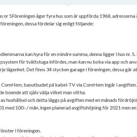
 nr 5Föreningen äger fyra hus som är uppförda 1968, adresserna är
föreningen, dessa fördelar sig enligt följande:
dlemmarna kan hyra för en mindre summa, denna ligger i hus nr. 5.
system för tvättstuga infördes, man kan nu boka via app och använ
arje lägenhet. Det finns 34 stycken garage i föreningen, dessa går a
 ComHem, basutbudet på kabel-TV via ComHem ingår i avgiften. M
de boende att själv välja vilket man vill ha.
 av hushållsel och detta läggs på avgiften med en månads fördröjni
 med 100:-/ mån, ingen planerad avgiftshöjning för 2021 men en
nster i föreningen.