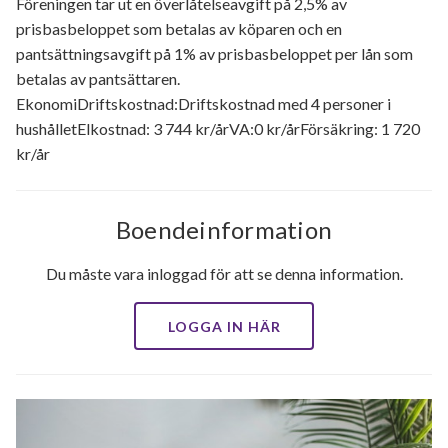
Föreningen tar ut en överlåtelseavgift på 2,5% av
prisbasbeloppet som betalas av köparen och en
pantsättningsavgift på 1% av prisbasbeloppet per lån som
betalas av pantsättaren.
EkonomiDriftskostnad:Driftskostnad med 4 personer i
hushålletElkostnad: 3 744 kr/årVA:0 kr/årFörsäkring: 1 720
kr/år
Boendeinformation
Du måste vara inloggad för att se denna information.
LOGGA IN HÄR