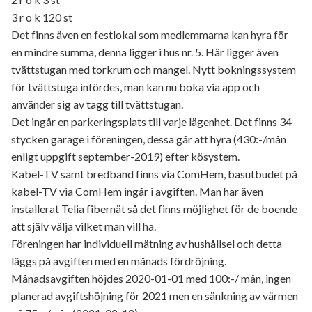
3 r o k 120 st
Det finns även en festlokal som medlemmarna kan hyra för
en mindre summa, denna ligger i hus nr. 5. Här ligger även
tvättstugan med torkrum och mangel. Nytt bokningssystem
för tvättstuga infördes, man kan nu boka via app och
använder sig av tagg till tvättstugan.
Det ingår en parkeringsplats till varje lägenhet. Det finns 34
stycken garage i föreningen, dessa går att hyra (430:-/mån
enligt uppgift september-2019) efter kösystem.
Kabel-TV samt bredband finns via ComHem, basutbudet på
kabel-TV via ComHem ingår i avgiften. Man har även
installerat Telia fibernät så det finns möjlighet för de boende
att själv välja vilket man vill ha.
Föreningen har individuell mätning av hushållsel och detta
läggs på avgiften med en månads fördröjning.
Månadsavgiften höjdes 2020-01-01 med 100:-/ mån, ingen
planerad avgiftshöjning för 2021 men en sänkning av värmen