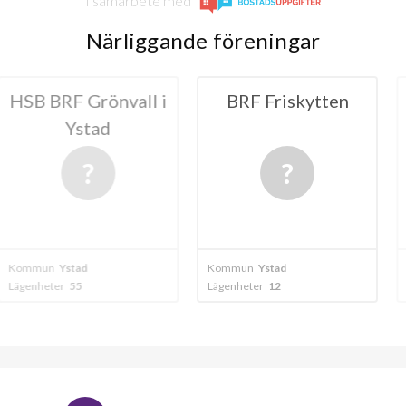
I samarbete med
Närliggande föreningar
Grönvall i
BRF Friskytten
BRF 
tad
20
d
Kommun
Ystad
Kommun
Ystad
Lägenheter
12
Lägenheter
50