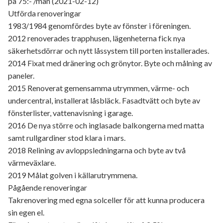
på 75:- /mån (2021-02-12)
Utförda renoveringar
1983/1984 genomfördes byte av fönster i föreningen.
2012 renoverades trapphusen, lägenheterna fick nya
säkerhetsdörrar och nytt låssystem till porten installerades.
2014 Fixat med dränering och grönytor. Byte och målning av
paneler.
2015 Renoverat gemensamma utrymmen, värme- och
undercentral, installerat låsbläck. Fasadtvätt och byte av
fönsterlister, vattenavisning i garage.
2016 De nya större och inglasade balkongerna med matta
samt rullgardiner stod klara i mars.
2018 Relining av avloppsledningarna och byte av två
värmeväxlare.
2019 Målat golven i källarutrymmena.
Pågående renoveringar
Takrenovering med egna solceller för att kunna producera
sin egen el.