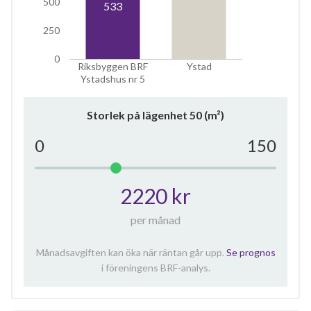
500
533
250
0
Riksbyggen BRF
Ystad
Ystadshus nr 5
Storlek på lägenhet
50
(m²)
0
150
2220 kr
per månad
Månadsavgiften kan öka när räntan går upp.
Se prognos
i föreningens BRF-analys.