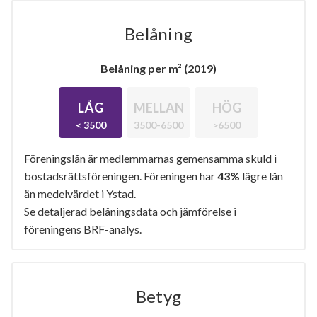
Belåning
Belåning per m² (2019)
LÅG
MELLAN
HÖG
< 3500
3500-6500
>6500
Föreningslån är medlemmarnas gemensamma skuld i
bostadsrättsföreningen. Föreningen har
43%
lägre lån
än medelvärdet i Ystad.
Se detaljerad belåningsdata och jämförelse i
föreningens BRF-analys.
Betyg