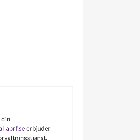
 din
allabrf.se
erbjuder
rvaltningstjänst.