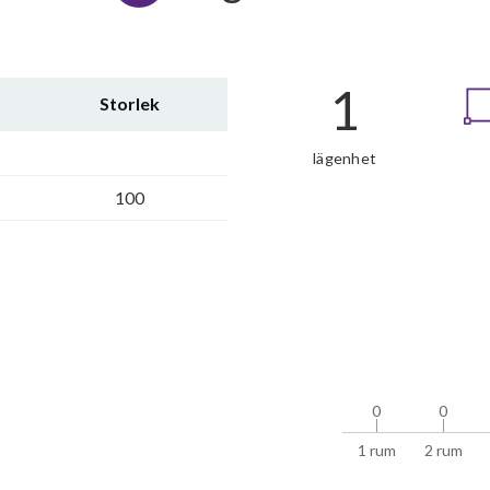
1
Storlek
lägenhet
100
0
0
0
0
1 rum
2 rum