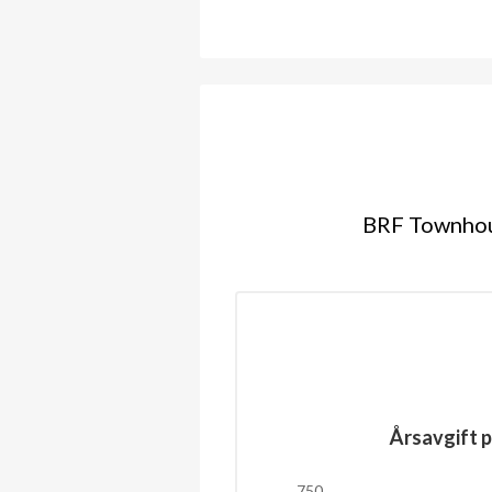
BRF Townhous
Årsavgift p
750