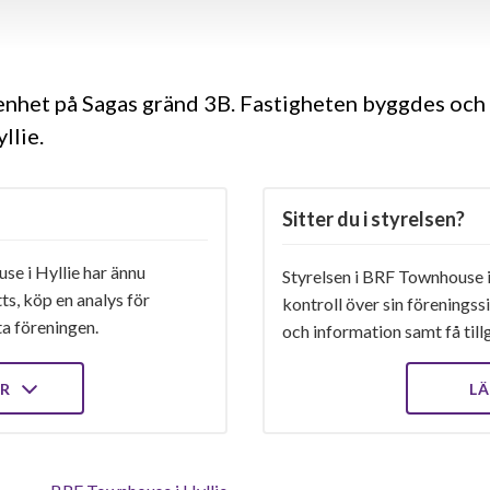
genhet på Sagas gränd 3B. Fastigheten byggdes och 
llie.
Sitter du i styrelsen?
e i Hyllie har ännu
Styrelsen i BRF Townhouse i 
ts, köp en analys för
kontroll över sin föreningss
ta föreningen.
och information samt få tillg
ER
LÄ