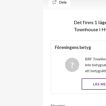
Dela
Det finns 1 lä
Townhouse i Hy
Föreningens betyg
BRF Townhous
inte betygsat
att betygsät
LÄS M
Förening