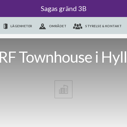
Sagas gränd 3B
LÄGENHETER
OMRÅDET
STYRELSE & KONTAKT
RF Townhouse i Hyll