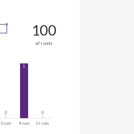
100
m² i snitt
1
0
0
0
0
3 rum
4 rum
5+ rum