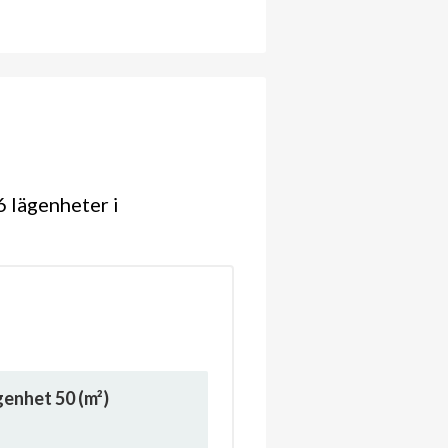
 lägenheter i
ägenhet
50
(m²)