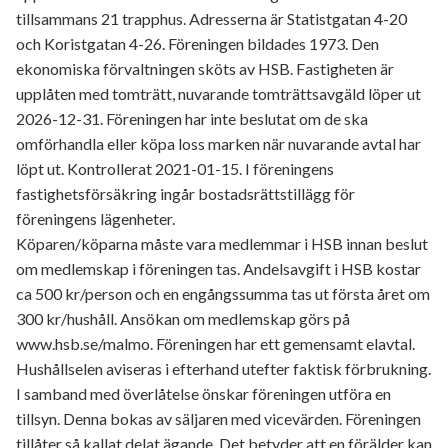
tillsammans 21 trapphus. Adresserna är Statistgatan 4-20
och Koristgatan 4-26. Föreningen bildades 1973. Den
ekonomiska förvaltningen sköts av HSB. Fastigheten är
upplåten med tomträtt, nuvarande tomträttsavgäld löper ut
2026-12-31. Föreningen har inte beslutat om de ska
omförhandla eller köpa loss marken när nuvarande avtal har
löpt ut. Kontrollerat 2021-01-15. I föreningens
fastighetsförsäkring ingår bostadsrättstillägg för
föreningens lägenheter.
Köparen/köparna måste vara medlemmar i HSB innan beslut
om medlemskap i föreningen tas. Andelsavgift i HSB kostar
ca 500 kr/person och en engångssumma tas ut första året om
300 kr/hushåll. Ansökan om medlemskap görs på
www.hsb.se/malmo. Föreningen har ett gemensamt elavtal.
Hushållselen aviseras i efterhand utefter faktisk förbrukning.
I samband med överlåtelse önskar föreningen utföra en
tillsyn. Denna bokas av säljaren med vicevärden. Föreningen
tillåter så kallat delat ägande. Det betyder att en förälder kan