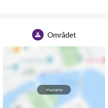
Statistgatan 20
32
8
Området
Visa karta