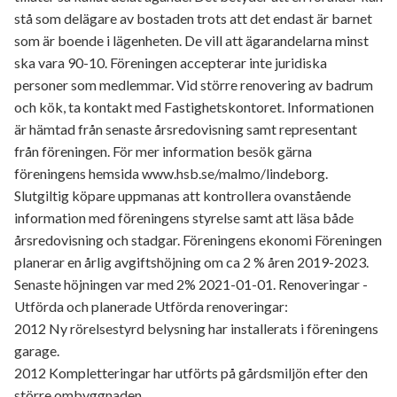
stå som delägare av bostaden trots att det endast är barnet
som är boende i lägenheten. De vill att ägarandelarna minst
ska vara 90-10. Föreningen accepterar inte juridiska
personer som medlemmar. Vid större renovering av badrum
och kök, ta kontakt med Fastighetskontoret. Informationen
är hämtad från senaste årsredovisning samt representant
från föreningen. För mer information besök gärna
föreningens hemsida www.hsb.se/malmo/lindeborg.
Slutgiltig köpare uppmanas att kontrollera ovanstående
information med föreningens styrelse samt att läsa både
årsredovisning och stadgar. Föreningens ekonomi Föreningen
planerar en årlig avgiftshöjning om ca 2 % åren 2019-2023.
Senaste höjningen var med 2% 2021-01-01. Renoveringar -
Utförda och planerade Utförda renoveringar:
2012 Ny rörelsestyrd belysning har installerats i föreningens
garage.
2012 Kompletteringar har utförts på gårdsmiljön efter den
större ombyggnaden.