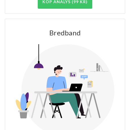
KÖP ANALYS (99 KR)
Bredband