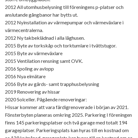
2012 All utomhusbelysning till föreningens p-platser och
anslutande gångbanor har bytts ut.
2012 Nyinstallation av värmepumpar och värmeväxlare i
värmecentralerna.
2012 Ny takbeklädnad i alla låghusen.
2015 Byte av torkskåp och torktumlare i tvättstugor.
2015 Byte av värmeväxlare
2015 Ventilation rensning samt OVK.
2016 Spoling av avlopp
2016 Nya elmätare
2016 Byte av gårds- samt trapphusbelysning
2019 Renovering av hissar
2020 Solceller. Pågående renoveringar:
Hissar kommer att vara färdigrenoverade i början av 2021.
Fönsterbyten planeras omkring 2025. Parkering I föreningen
finns 145 parkeringsplatser och två garage med totalt 194
garageplatser. Parkeringsplats kan hyras till en kostnad om
ca 129 kr/månad, garageplats kan hyras till en kostnad om ca