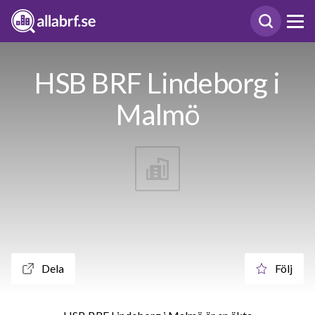
HSB BRF Lindeborg i
Malmö
Dela
Följ