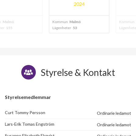
2024
20
mö
Kommun
Malmö
Kommun
Malm
5
Lägenheter
53
Lägenheter
131
Styrelse & Kontakt
Styrelsemedlemmar
Curt Tommy Persson
Ordinarie ledamot
Lars-Erik Tomas Engström
Ordinarie ledamot
Susanne Elisabeth Ekqvist