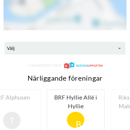
Välj
I samarbete med
Närliggande föreningar
lphusen
BRF Hyllie Allé i
Riksbyg
Hyllie
Malmöhu
B