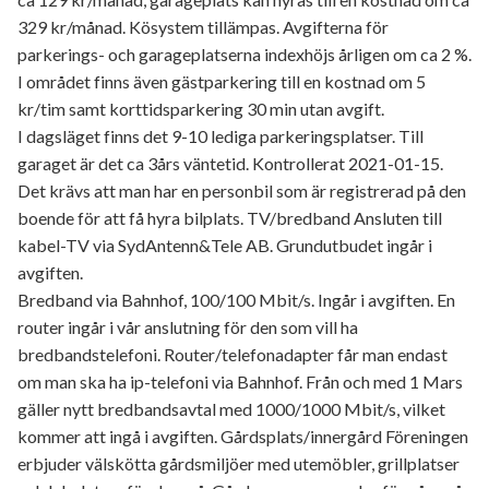
329 kr/månad. Kösystem tillämpas. Avgifterna för
parkerings- och garageplatserna indexhöjs årligen om ca 2 %.
I området finns även gästparkering till en kostnad om 5
kr/tim samt korttidsparkering 30 min utan avgift.
I dagsläget finns det 9-10 lediga parkeringsplatser. Till
garaget är det ca 3års väntetid. Kontrollerat 2021-01-15.
Det krävs att man har en personbil som är registrerad på den
boende för att få hyra bilplats. TV/bredband Ansluten till
kabel-TV via SydAntenn&Tele AB. Grundutbudet ingår i
avgiften.
Bredband via Bahnhof, 100/100 Mbit/s. Ingår i avgiften. En
router ingår i vår anslutning för den som vill ha
bredbandstelefoni. Router/telefonadapter får man endast
om man ska ha ip-telefoni via Bahnhof. Från och med 1 Mars
gäller nytt bredbandsavtal med 1000/1000 Mbit/s, vilket
kommer att ingå i avgiften. Gårdsplats/innergård Föreningen
erbjuder välskötta gårdsmiljöer med utemöbler, grillplatser