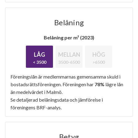
Belåning
Belåning per m² (2023)
LÅG
MELLAN
HÖG
< 3500
3500-6500
>6500
Föreningslån är medlemmarnas gemensamma skuld i
bostadsrättsföreningen. Föreningen har
78%
lägre lån
än medelvärdet i Malmö.
Se detaljerad belåningsdata och jämförelse i
föreningens BRF-analys.
Betyg