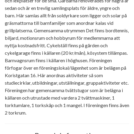
och lekplatser för de små. Gårdarna renoverades för några år
sedan och är en trevlig samlingsplats för äldre, yngre och
barn. Här samlas allt från soldyrkare som ligger och solar på
gräsmattorna till barnfamiljer som anordnar kalas vid
grillplatserna. Gemensamma utrymmen Det finns bordtennis,
biljard, motionsrum och hobbyrum för medlemmarna att
nyttja kostnadsfritt. Cykelställ finns på gården och
cykelgarage finns i källaren (20 kr/mån), kösystem tillämpas.
Barnvagnsrum finns i källaren i höghusen. Föreningen
förfogar över en föreningslokal/lägenhet som är belägen på
Koristgatan 16. Här anordnas aktiviteter så som
studiecirklar, utbildningar, utställningar, gruppaktiviteter etc.
Föreningen har gemensamma tvättstugor som är belägna i
källaren och utrustade med vardera 2 tvättmaskiner, 1
torktumlare, 1 torkskåp och 1 mangel. I föreningen finns även
2 torkrum.