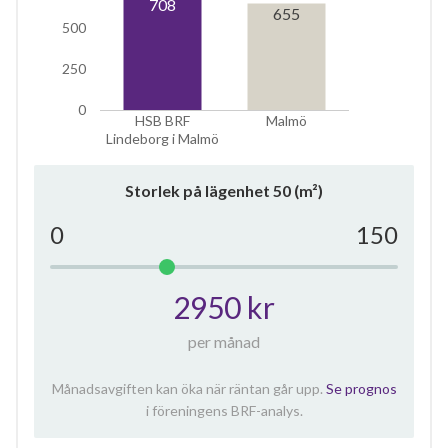
708
655
500
250
0
HSB BRF
Malmö
Lindeborg i Malmö
Storlek på lägenhet
50
(m²)
0
150
2950 kr
per månad
Månadsavgiften kan öka när räntan går upp.
Se prognos
i föreningens BRF-analys.