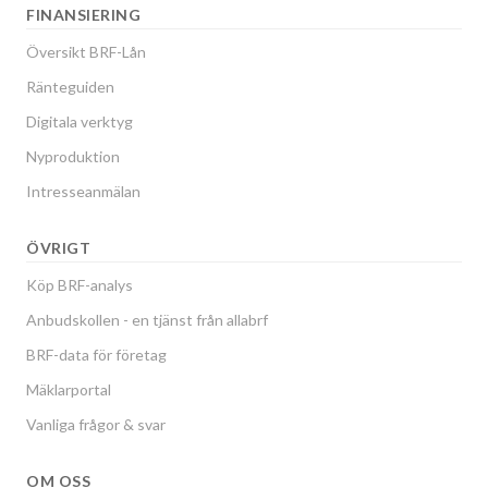
FINANSIERING
Översikt BRF-Lån
Ränteguiden
Digitala verktyg
Nyproduktion
Intresseanmälan
ÖVRIGT
Köp BRF-analys
Anbudskollen - en tjänst från allabrf
BRF-data för företag
Mäklarportal
Vanliga frågor & svar
OM OSS