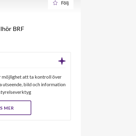
Följ
llhör BRF
 möjlighet att ta kontroll över
a utseende, bild och information
a styrelseverktyg
S MER