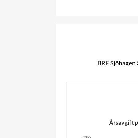
BRF Sjöhagen ä
Årsavgift p
750