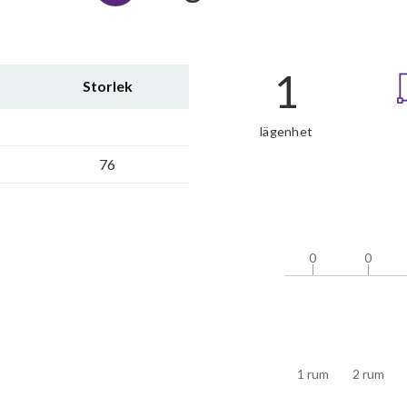
1
Storlek
lägenhet
76
0
0
0
0
1 rum
2 rum