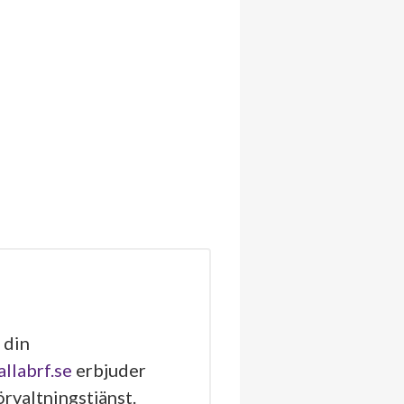
 din
allabrf.se
erbjuder
rvaltningstjänst.