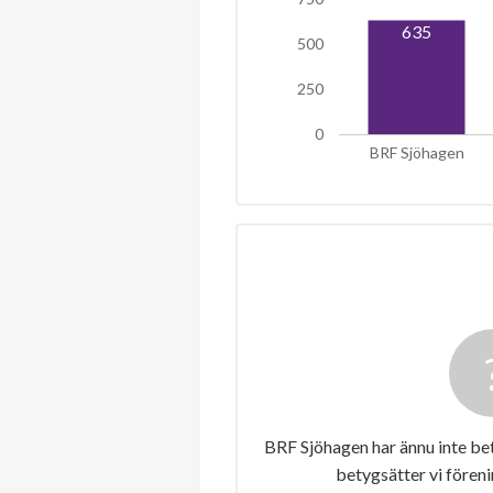
635
500
250
0
BRF Sjöhagen
BRF Sjöhagen har ännu inte be
betygsätter vi fören