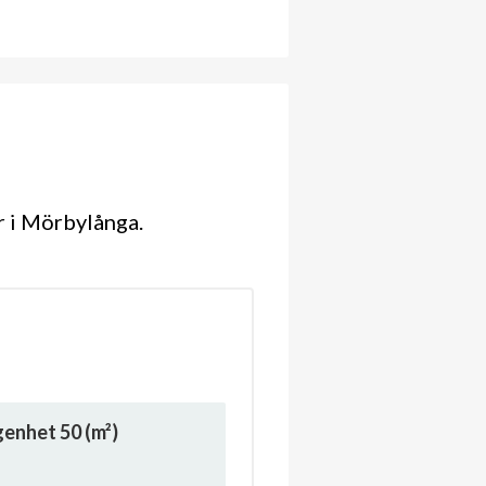
r i Mörbylånga.
ägenhet
50
(m²)