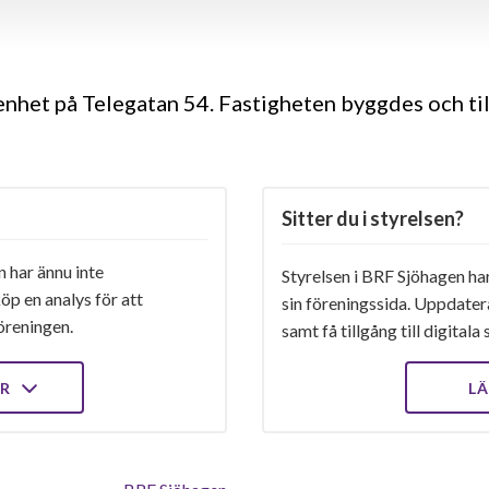
genhet på Telegatan 54. Fastigheten byggdes och ti
Sitter du i styrelsen?
 har ännu inte
Styrelsen i BRF Sjöhagen har
öp en analys för att
sin föreningssida. Uppdater
öreningen.
samt få tillgång till digital
ER
LÄ