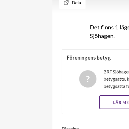
Dela
Det finns 1 lä
Sjöhagen.
Föreningens betyg
BRF Sjöhagen
betygsatts, k
betygsätta f
LÄS M
Förening