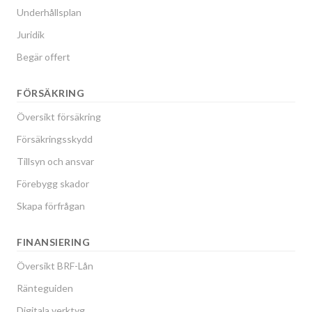
Underhållsplan
Juridik
Begär offert
FÖRSÄKRING
Översikt försäkring
Försäkringsskydd
Tillsyn och ansvar
Förebygg skador
Skapa förfrågan
FINANSIERING
Översikt BRF-Lån
Ränteguiden
Digitala verktyg