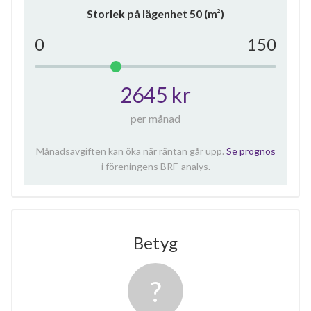
Storlek på lägenhet
50
(m²)
0
150
2645 kr
per månad
Månadsavgiften kan öka när räntan går upp.
Se prognos
i föreningens BRF-analys.
Betyg