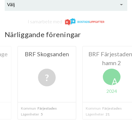
Välj
I samarbete med
Närliggande föreningar
ogsanden
BRF Färjestadens
BRF B
hamn 2
Äppel
A
2024
estaden
Kommun
Färjestaden
Kommun
Kalma
Lägenheter
21
Lägenheter
22