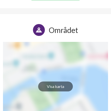
Området
Visa karta