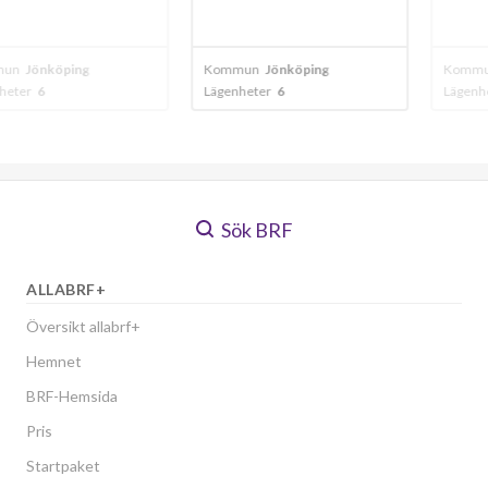
öping
Kommun
Jönköping
Kommun
Jönkö
Lägenheter
6
Lägenheter
28
Sök BRF
ALLABRF+
Översikt allabrf+
Hemnet
BRF-Hemsida
Pris
Startpaket