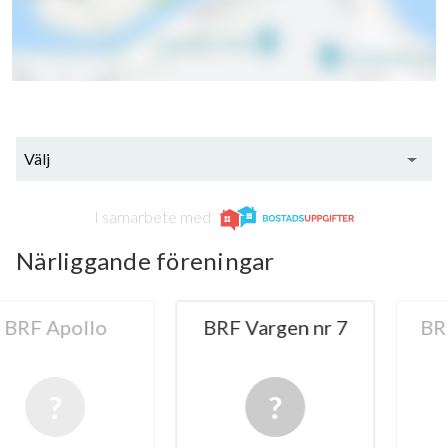
Välj
I samarbete med
Närliggande föreningar
Apollo
BRF Vargen nr 7
BRF Bon