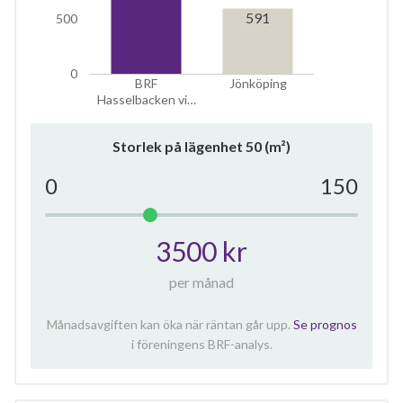
17
591
500
lägenheter
0
BRF
Jönköping
Hasselbacken vi…
Storlek på lägenhet
50
(m²)
0
150
3500 kr
per månad
Månadsavgiften kan öka när räntan går upp.
Se prognos
i föreningens BRF-analys.