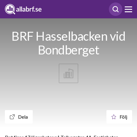
BRF Hasselbacken vid
Bondberget
Dela
Följ