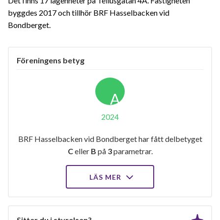
Det finns 17 lägenheter på Tellusgatan 4A. Fastigheten
byggdes 2017 och tillhör BRF Hasselbacken vid
Bondberget.
Föreningens betyg
A
2024
BRF Hasselbacken vid Bondberget har fått delbetyget
C
eller
B
på
3
parametrar.
LÄS MER
Sitter du i styrelsen?