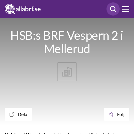
HSB:s BRF Vespern 2 i
Mellerud
Dela
Följ