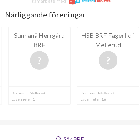
I samarbete med
Närliggande föreningar
 Herrgård
HSB BRF Fagerlid i
BRF Bol
RF
Mellerud
20
erud
Kommun
Mellerud
Kommun
Melle
Lägenheter
16
Lägenheter
48
Sök BRF