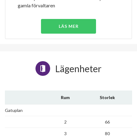
gamla förvaltaren
LÄS MER
Lägenheter
Rum
Storlek
Gatuplan
2
66
3
80