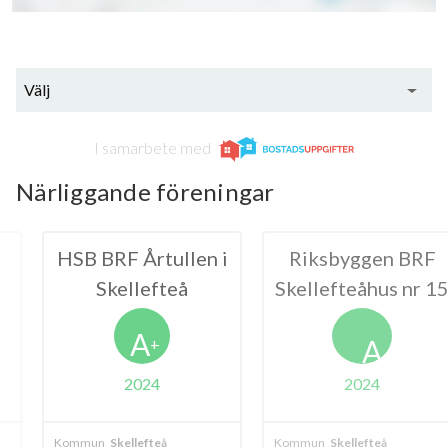
Välj
I samarbete med
Närliggande föreningar
Årtullen i
Riksbyggen BRF
BRF k
lefteå
Skellefteåhus nr 15
A
A
+
024
2024
lefteå
Kommun
Skellefteå
Kommun
Skelle