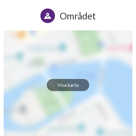
Området
Visa karta