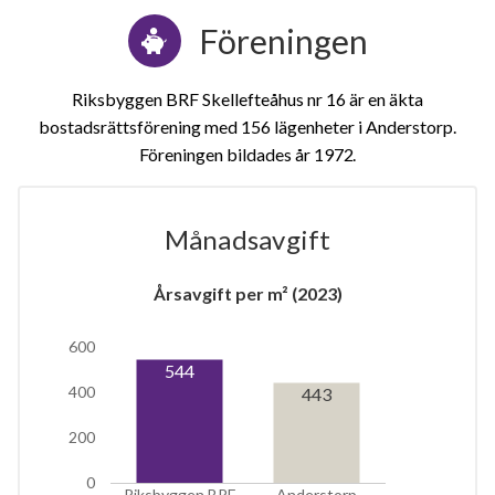
Föreningen
Riksbyggen BRF Skellefteåhus nr 16 är en äkta
bostadsrättsförening med 156 lägenheter i Anderstorp.
Föreningen bildades år 1972
Månadsavgift
1
Årsavgift per m² (2023)
lägenhet
600
544
400
443
200
0
Riksbyggen BRF
Anderstorp