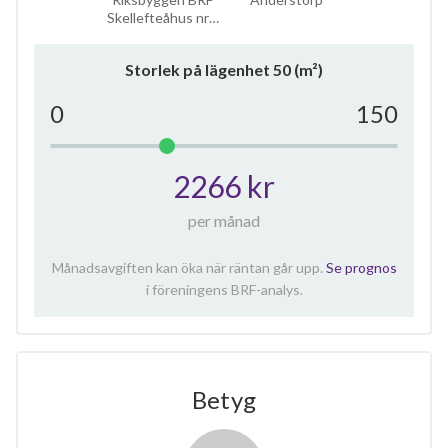
Skellefteåhus nr…
Storlek på lägenhet
50
(m²)
0
150
2266 kr
per månad
Månadsavgiften kan öka när räntan går upp.
Se prognos
i föreningens BRF-analys.
Betyg