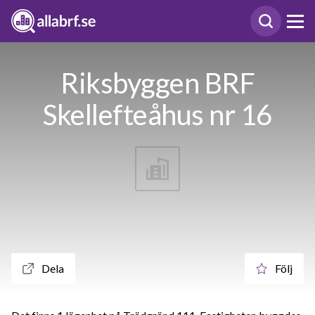
Riksbyggen BRF
Skellefteåhus nr 16
Dela
Följ