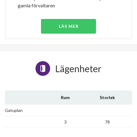
gamla förvaltaren
LÄS MER
Lägenheter
Rum
Storlek
Gatuplan
3
78