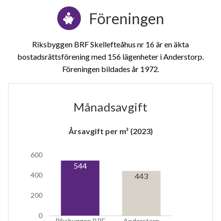
Föreningen
Riksbyggen BRF Skellefteåhus nr 16 är en äkta
bostadsrättsförening med 156 lägenheter i Anderstorp.
Föreningen bildades år 1972
Månadsavgift
1
Årsavgift per m² (2023)
lägenhet
600
544
400
443
200
0
Riksbyggen BRF
Anderstorp