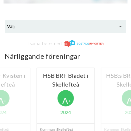
Välj
I samarbete med
Närliggande föreningar
Kvisten i
HSB BRF Bladet i
HSB:s BRF
lefteå
Skellefteå
Skell
A
A
+
+
024
2024
20
lefteå
Kommun
Skellefteå
Kommun
Skelle