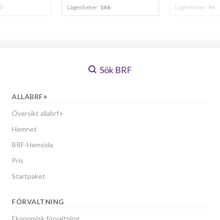
0
Lägenheter
146
Lägenheter
96
Sök BRF
ALLABRF+
Översikt allabrf+
Hemnet
BRF-Hemsida
Pris
Startpaket
FÖRVALTNING
Ekonomisk förvaltning