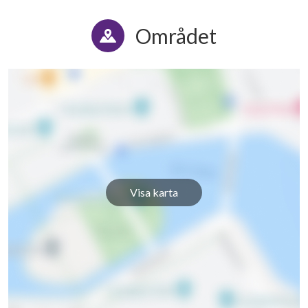
Området
Visa karta