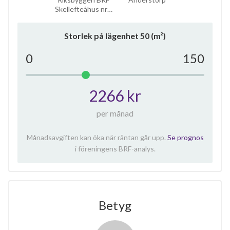
Skellefteåhus nr…
Storlek på lägenhet
50
(m²)
0
150
2266 kr
per månad
Månadsavgiften kan öka när räntan går upp.
Se prognos
i föreningens BRF-analys.
Betyg