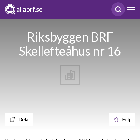
Riksbyggen BRF
Skellefteåhus nr 16
Dela
Följ