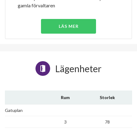
gamla förvaltaren
LÄS MER
Lägenheter
Rum
Storlek
Gatuplan
3
78