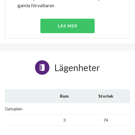
gamla förvaltaren
LÄS MER
Lägenheter
Rum
Storlek
Gatuplan
3
74