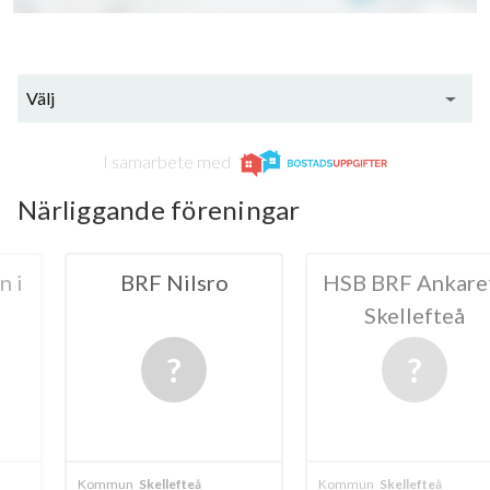
Välj
I samarbete med
Närliggande föreningar
Nilsro
HSB BRF Ankaret i
BRF k
Skellefteå
lefteå
Kommun
Skellefteå
Kommun
Skelle