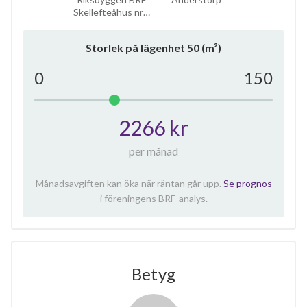
Skellefteåhus nr…
Storlek på lägenhet
50
(m²)
0
150
2266 kr
per månad
Månadsavgiften kan öka när räntan går upp.
Se prognos
i föreningens BRF-analys.
Betyg