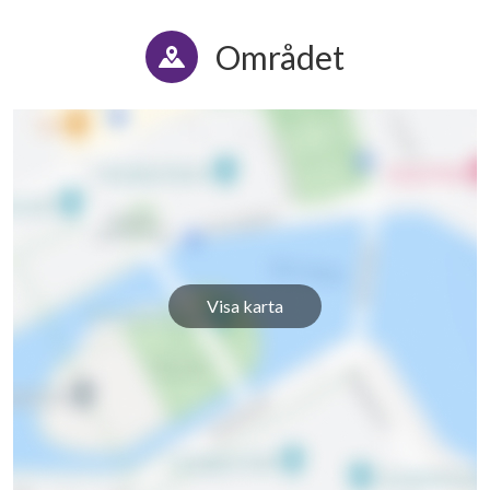
Området
Visa karta