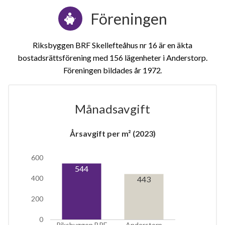
Föreningen
Riksbyggen BRF Skellefteåhus nr 16 är en äkta
bostadsrättsförening med 156 lägenheter i Anderstorp.
Föreningen bildades år 1972
Månadsavgift
1
Årsavgift per m² (2023)
lägenhet
600
544
400
443
200
0
Riksbyggen BRF
Anderstorp