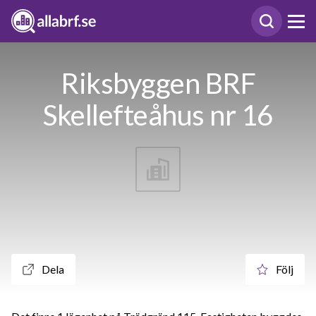
Riksbyggen BRF
Skellefteåhus nr 16
Dela
Följ