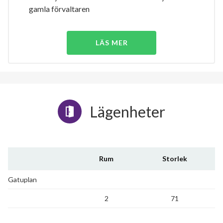
gamla förvaltaren
LÄS MER
Lägenheter
Rum
Storlek
Gatuplan
2
71