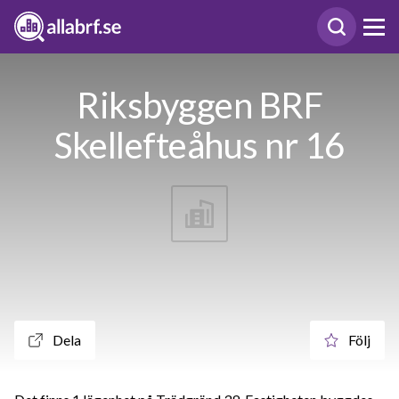
Riksbyggen BRF
Skellefteåhus nr 16
Dela
Följ