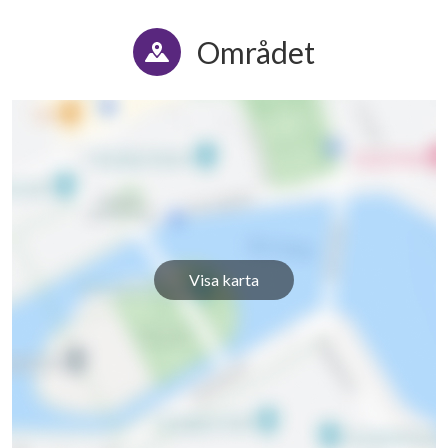
Området
Visa karta