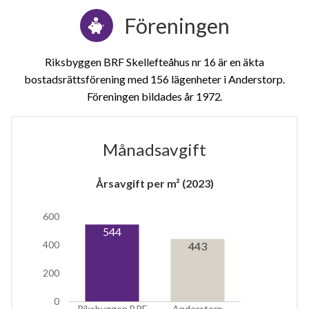
Föreningen
Riksbyggen BRF Skellefteåhus nr 16 är en äkta
bostadsrättsförening med 156 lägenheter i Anderstorp.
Föreningen bildades år 1972
Månadsavgift
1
Årsavgift per m² (2023)
lägenhet
600
544
400
443
200
0
Riksbyggen BRF
Anderstorp