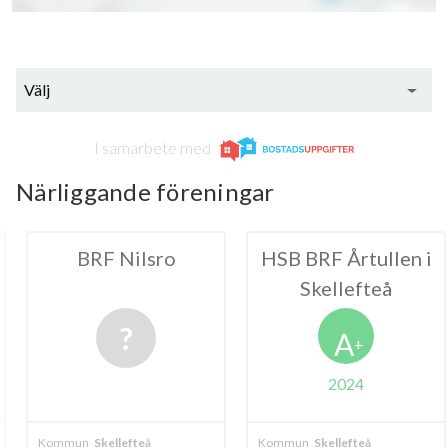
Välj
I samarbete med
Närliggande föreningar
Nilsro
HSB BRF Årtullen i
HSB
Skellefteå
Söde
A
+
2024
20
lefteå
Kommun
Skellefteå
Kommun
Skelle