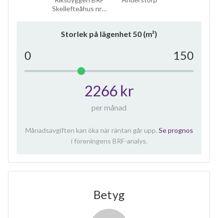
Skellefteåhus nr…
Storlek på lägenhet
50
(m²)
0
150
2266 kr
per månad
Månadsavgiften kan öka när räntan går upp.
Se prognos
i föreningens BRF-analys.
Betyg