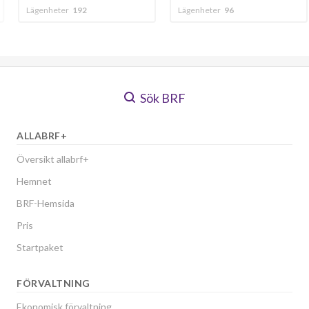
2
Lägenheter
96
Lägenheter
68
Sök BRF
ALLABRF+
Översikt allabrf+
Hemnet
BRF-Hemsida
Pris
Startpaket
FÖRVALTNING
Ekonomisk förvaltning