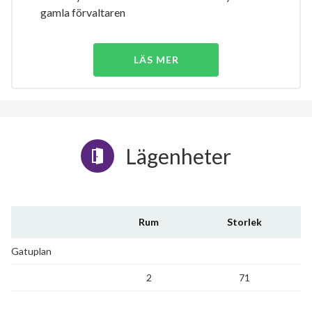
gamla förvaltaren
LÄS MER
Lägenheter
Rum
Storlek
Gatuplan
2
71