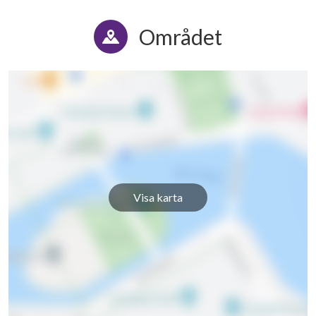
Området
Visa karta