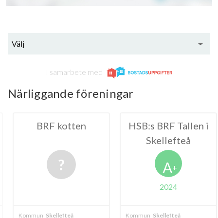
Välj
I samarbete med
Närliggande föreningar
kotten
HSB:s BRF Tallen i
HSB
Skellefteå
Söde
A
+
2024
20
lefteå
Kommun
Skellefteå
Kommun
Skelle