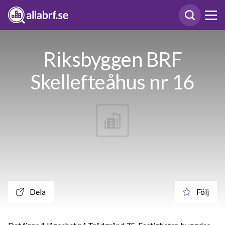
Riksbyggen BRF
Skellefteåhus nr 16
Dela
Följ