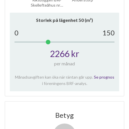
Skellefteåhus nr…
Storlek på lägenhet
50
(m²)
0
150
2266 kr
per månad
Månadsavgiften kan öka när räntan går upp.
Se prognos
i föreningens BRF-analys.
Betyg