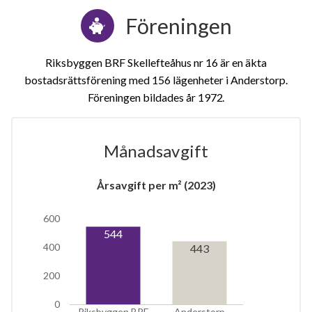
Föreningen
Riksbyggen BRF Skellefteåhus nr 16 är en äkta
bostadsrättsförening med 156 lägenheter i Anderstorp.
Föreningen bildades år 1972
Månadsavgift
1
Årsavgift per m² (2023)
lägenhet
600
544
400
443
200
0
Riksbyggen BRF
Anderstorp