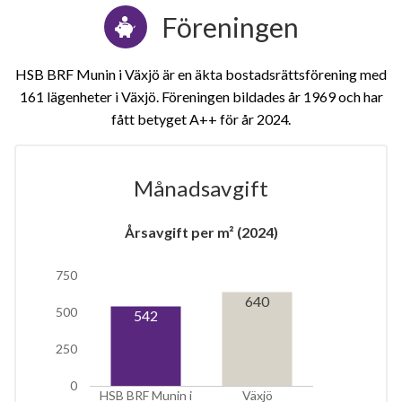
Föreningen
HSB BRF Munin i Växjö är en äkta bostadsrättsförening med
161 lägenheter i Växjö. Föreningen bildades år 1969 och har
fått betyget A++ för år 2024
Månadsavgift
Årsavgift per m² (2024)
750
640
9
500
542
250
lägenheter
0
HSB BRF Munin i
Växjö