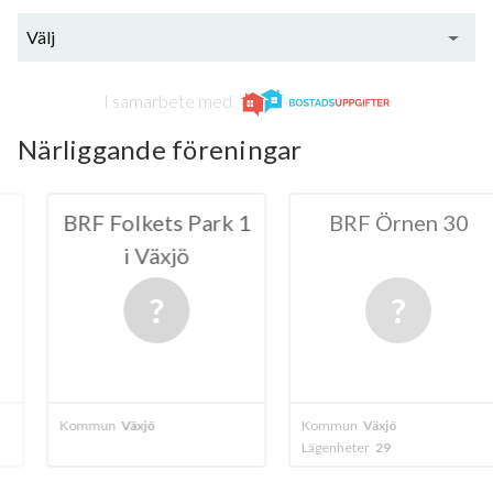
Välj
I samarbete med
Närliggande föreningar
ets Park 1
BRF Örnen 30
HSB BRF
äxjö
Vä
20
ö
Kommun
Växjö
Kommun
Växjö
Lägenheter
29
Lägenheter
104