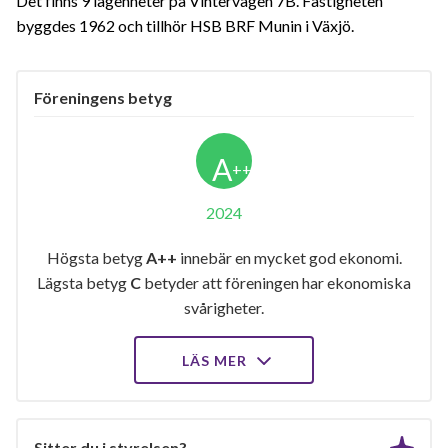
Det finns 9 lägenheter på Vintervägen 7B. Fastigheten
byggdes 1962 och tillhör HSB BRF Munin i Växjö.
Föreningens betyg
A
++
2024
Högsta betyg
A++
innebär en mycket god ekonomi.
Lägsta betyg
C
betyder att föreningen har ekonomiska
svårigheter.
LÄS MER
Sitter du i styrelsen?