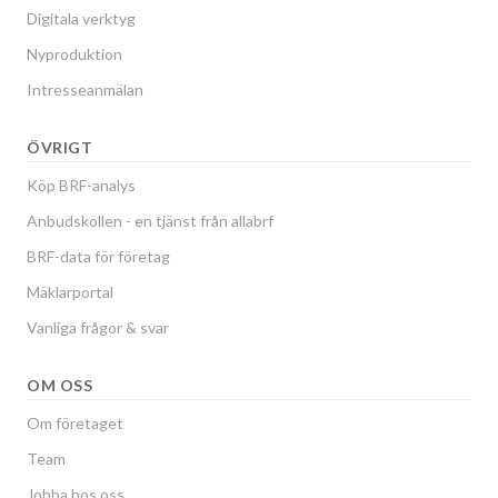
Digitala verktyg
Nyproduktion
Intresseanmälan
ÖVRIGT
Köp BRF-analys
Anbudskollen - en tjänst från allabrf
BRF-data för företag
Mäklarportal
Vanliga frågor & svar
OM OSS
Om företaget
Team
Jobba hos oss