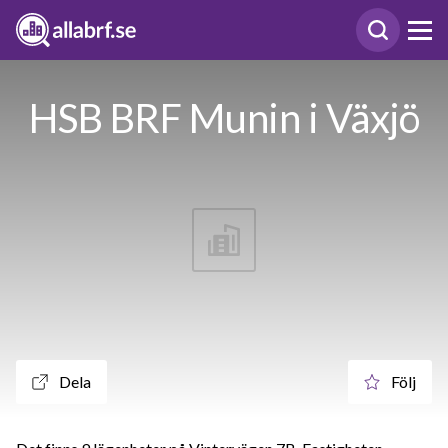
HSB BRF Munin i Växjö
Dela
Följ