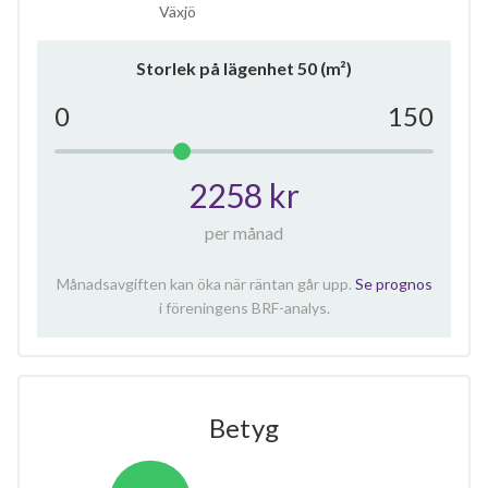
Växjö
Storlek på lägenhet
50
(m²)
0
150
2258 kr
per månad
Månadsavgiften kan öka när räntan går upp.
Se prognos
i föreningens BRF-analys.
Betyg