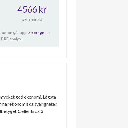
4566 kr
per månad
 räntan går upp.
Se prognos
i
 BRF-analys.
 mycket god ekonomi. Lägsta
n har ekonomiska svårigheter.
elbetyget
C
eller
B
på
3