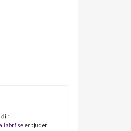
 din
allabrf.se
erbjuder