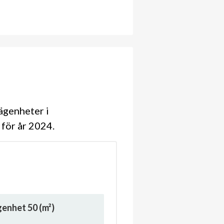
ägenheter i
 för år 2024
ägenhet
50
(m²)