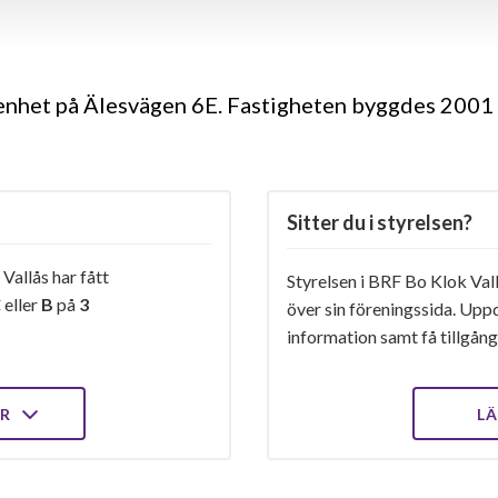
genhet på Älesvägen 6E. Fastigheten byggdes 2001 
Sitter du i styrelsen?
Vallås har fått
Styrelsen i BRF Bo Klok Vall
C
eller
B
på
3
över sin föreningssida. Upp
information samt få tillgång 
ER
LÄ