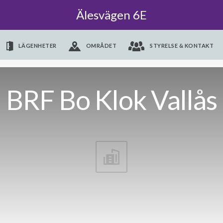
Älesvägen 6E
LÄGENHETER
OMRÅDET
STYRELSE & KONTAKT
BRF Bo Klok Vallås