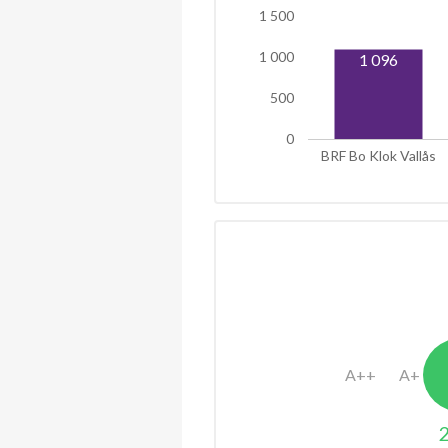
1 500
1 000
1 096
500
0
BRF Bo Klok Vallås