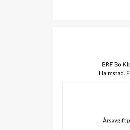
BRF Bo Klo
Halmstad. F
Årsavgift p