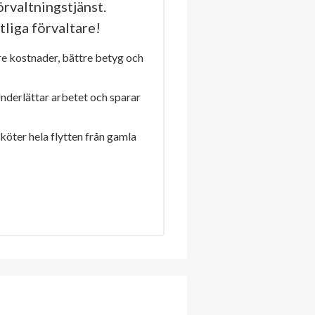
rvaltningstjänst.
tliga förvaltare!
re kostnader, bättre betyg och
Underlättar arbetet och sparar
sköter hela flytten från gamla