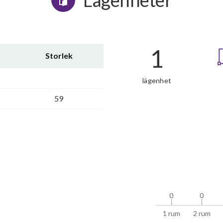
Lägenheter
1
Storlek
lägenhet
59
0
0
0
0
1 rum
2 rum