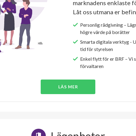
marknadens enklaste fö
Låt oss utmana er befin
Personlig rådgivning – Läg
högre värde på borätter
Smarta digitala verktyg - 
tid för styrelsen
Enkel flytt för er BRF – Vi 
förvaltaren
LÄS MER