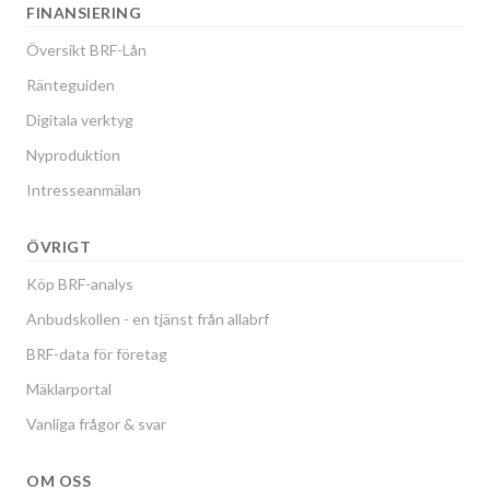
FINANSIERING
Översikt BRF-Lån
Ränteguiden
Digitala verktyg
Nyproduktion
Intresseanmälan
ÖVRIGT
Köp BRF-analys
Anbudskollen - en tjänst från allabrf
BRF-data för företag
Mäklarportal
Vanliga frågor & svar
OM OSS