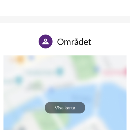
Vällingbyvägen 106
1
-
Vällingbyvägen 110
1
-
Vällingbyvägen 112
1
-
Området
Vällingbyvägen 114
1
-
Vällingbyvägen 116
1
-
Visa karta