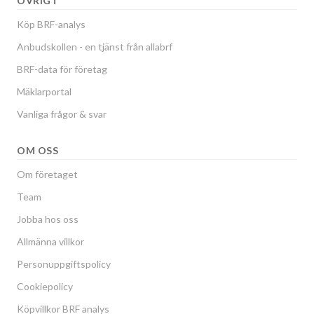
ÖVRIGT
Köp BRF-analys
Anbudskollen - en tjänst från allabrf
BRF-data för företag
Mäklarportal
Vanliga frågor & svar
OM OSS
Om företaget
Team
Jobba hos oss
Allmänna villkor
Personuppgiftspolicy
Cookiepolicy
Köpvillkor BRF analys