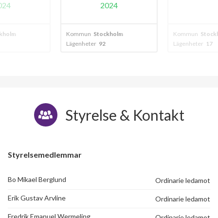
024
kholm
Kommun
Stockholm
Kommun
Stock
Lägenheter
17
Lägenheter
68
Styrelse & Kontakt
25
lägenheter
m²
Styrelsemedlemmar
Bo Mikael Berglund
Ordinarie ledamot
Erik Gustav Arvline
Ordinarie ledamot
Fredrik Emanuel Wermeling
Ordinarie ledamot