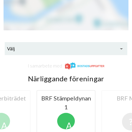
Välj
I samarbete med
Närliggande föreningar
mpeldynan
BRF Målet
BRF Ste
1
A