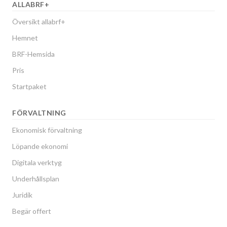
ALLABRF+
Översikt allabrf+
Hemnet
BRF-Hemsida
Pris
Startpaket
FÖRVALTNING
Ekonomisk förvaltning
Löpande ekonomi
Digitala verktyg
Underhållsplan
Juridik
Begär offert