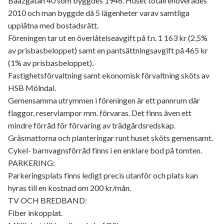
Baazgatan 40 som byggdes 1946. Huset totalrenoverades
2010 och man byggde då 5 lägenheter varav samtliga
upplåtna med bostadsrätt.
Föreningen tar ut en överlåtelseavgift på f.n. 1 163 kr (2,5%
av prisbasbeloppet) samt en pantsättningsavgift på 465 kr
(1% av prisbasbeloppet).
Fastighetsförvaltning samt ekonomisk förvaltning sköts av
HSB Mölndal.
Gemensamma utrymmen i föreningen är ett pannrum där
flaggor, reservlampor mm. förvaras. Det finns även ett
mindre förråd för förvaring av trädgårdsredskap.
Gräsmattorna och planteringar runt huset sköts gemensamt.
Cykel- barnvagnsförråd finns i en enklare bod på tomten.
PARKERING:
Parkeringsplats finns ledigt precis utanför och plats kan
hyras till en kostnad om 200 kr/mån.
TV OCH BREDBAND:
Fiber inkopplat.