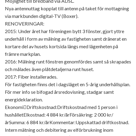
Möjlighet till bredband via ADSL.
Nya antennuttag kopplat till antenn på taket för mottagning
via markbunden digital-TV (Boxer).
RENOVERINGAR:
2015: Under året har föreningen bytt 3 fönster, gjort yttre
underhåll i form av målning av fastigheten samt dränerat en
kortare del av husets kortsida längs med lägenheten på
främre markplan.
2016: Målning runt fönstren genomfördes samt så skrapades
och målades även plåtdetaljerna runt huset.
2017: Fiber installerades.
För fastigheten finns det i dagsläget en 5-årig underhållsplan.
För mer info se bifogad årsredovisning, stadgar samt
energideklaration.
EkonomiDriftskostnad:Driftskostnad med 1 person i
hushålletElkostnad: 4 884 kr/årFörsäkring: 2 000 kr/
årSumma: 6 884 kr/årKommentar:Uppskattad driftkostnad.
Intern mätning och debitering av elförbrukning inom