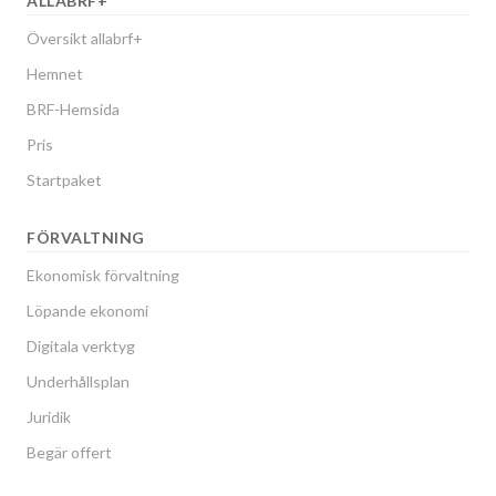
ALLABRF+
Översikt allabrf+
Hemnet
BRF-Hemsida
Pris
Startpaket
FÖRVALTNING
Ekonomisk förvaltning
Löpande ekonomi
Digitala verktyg
Underhållsplan
Juridik
Begär offert