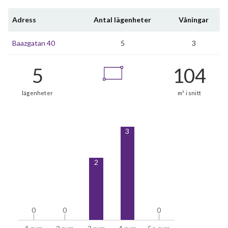
Adress
Antal lägenheter
Våningar
Baazgatan 40
5
3
3
2
0
0
0
0
0
0