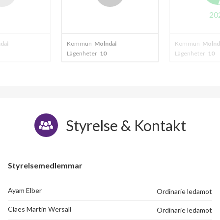
2024
dal
Kommun
Mölndal
Kommun
Mölnd
Lägenheter
10
Lägenheter
10
Styrelse & Kontakt
Styrelsemedlemmar
Ayam Elber
Ordinarie ledamot
Claes Martin Wersäll
Ordinarie ledamot