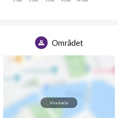
1 rum
2 rum
3 rum
4 rum
5+ rum
Området
Visa karta