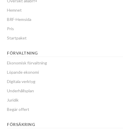
Översikt allabrf+
Hemnet
BRF-Hemsida
Pris
Startpaket
FÖRVALTNING
Ekonomisk förvaltning
Löpande ekonomi
Digitala verktyg
Underhållsplan
Juridik
Begär offert
FÖRSÄKRING