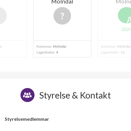
ndal
Mölndal
Åbybergs
4
A
2024
dal
Kommun
Mölndal
Kommun
Mölnd
Lägenheter
10
Lägenheter
10
Styrelse & Kontakt
Styrelsemedlemmar