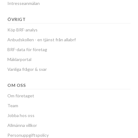
Intresseanmälan
ÖVRIGT
Köp BRF-analys
Anbudskollen - en tjänst från allabrf
BRF-data för företag
Mäklarportal
Vanliga frågor & svar
OM OSS
Om företaget
Team
Jobba hos oss
Allmänna villkor
Personuppgiftspolicy