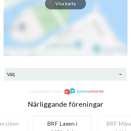
Visa karta
Välj
I samarbete med
Närliggande föreningar
axen i
BRF Måsen 29 i
B