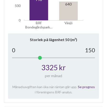
640
500
0
BRF
Växjö
Bondegårdspark…
Storlek på lägenhet
50
(m²)
0
150
3325 kr
per månad
Månadsavgiften kan öka när räntan går upp.
Se
prognos
i föreningens BRF-analys.