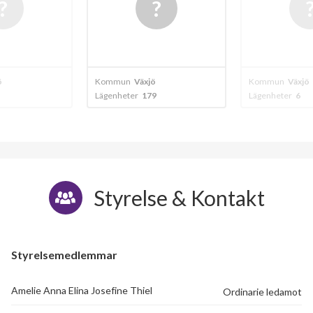
Växjö
ö
Kommun
Växjö
Kommun
Växjö
9
Lägenheter
6
Lägenheter
8
Styrelse & Kontakt
Styrelsemedlemmar
Amelie Anna Elina Josefine Thiel
Ordinarie ledamot