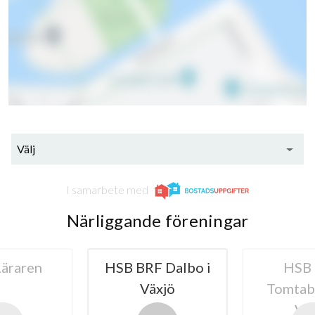
Välj
I samarbete med
Närliggande föreningar
 Dalbo i
HSB BRF
HSB
xjö
Tomtabacken i
Kastanje