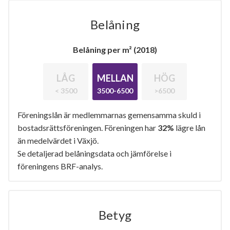
Belåning
Belåning per m² (2018)
LÅG
MELLAN
HÖG
< 3500
3500-6500
>6500
Föreningslån är medlemmarnas gemensamma skuld
i bostadsrättsföreningen. Föreningen har
32%
lägre
lån än medelvärdet i Växjö.
Se detaljerad belåningsdata och jämförelse i
föreningens BRF-analys.
Betyg