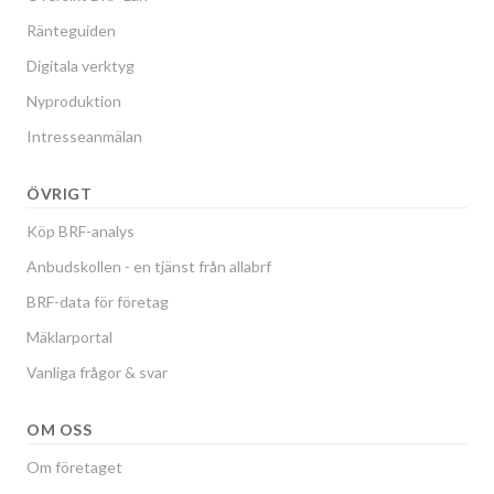
Översikt BRF-Lån
Ränteguiden
Digitala verktyg
Nyproduktion
Intresseanmälan
ÖVRIGT
Köp BRF-analys
Anbudskollen - en tjänst från allabrf
BRF-data för företag
Mäklarportal
Vanliga frågor & svar
OM OSS