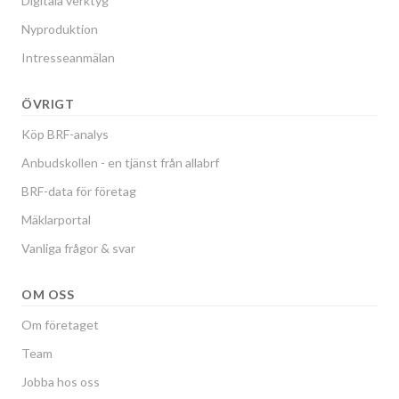
Digitala verktyg
Nyproduktion
Intresseanmälan
ÖVRIGT
Köp BRF-analys
Anbudskollen - en tjänst från allabrf
BRF-data för företag
Mäklarportal
Vanliga frågor & svar
OM OSS
Om företaget
Team
Jobba hos oss