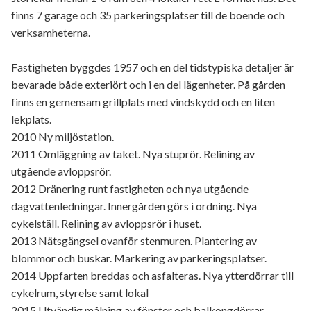
finns 7 garage och 35 parkeringsplatser till de boende och
verksamheterna.
Fastigheten byggdes 1957 och en del tidstypiska detaljer är
bevarade både exteriört och i en del lägenheter. På gården
finns en gemensam grillplats med vindskydd och en liten
lekplats.
2010 Ny miljöstation.
2011 Omläggning av taket. Nya stuprör. Relining av
utgående avloppsrör.
2012 Dränering runt fastigheten och nya utgående
dagvattenledningar. Innergården görs i ordning. Nya
cykelställ. Relining av avloppsrör i huset.
2013 Nätsgängsel ovanför stenmuren. Plantering av
blommor och buskar. Markering av parkeringsplatser.
2014 Uppfarten breddas och asfalteras. Nya ytterdörrar till
cykelrum, styrelse samt lokal
2015 Utvändig målning av fönster och balkongdörrar.