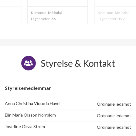
dal
Kommun
Mölndal
Kommun
Mölnd
Lägenheter
199
Lägenheter
44
Styrelse & Kontakt
Styrelsemedlemmar
Anna Christina Victoria Havel
Ordinarie ledamot
Elin Maria Olsson Norrblom
Ordinarie ledamot
Josefine Olivia Ström
Ordinarie ledamot