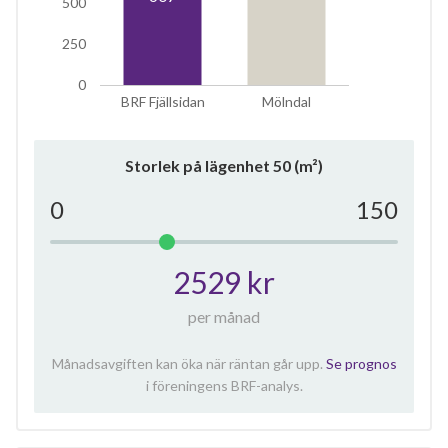
500
250
0
BRF Fjällsidan
Mölndal
Storlek på lägenhet
50
(m²)
0
150
2529 kr
per månad
Månadsavgiften kan öka när räntan går upp.
Se prognos
i föreningens BRF-analys.