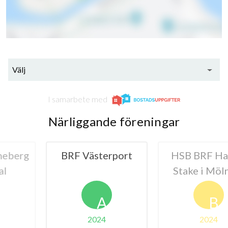
Välj
I samarbete med
Närliggande föreningar
sterport
HSB BRF Harald
BRF Rune
Stake i Mölndal
A
B
024
2024