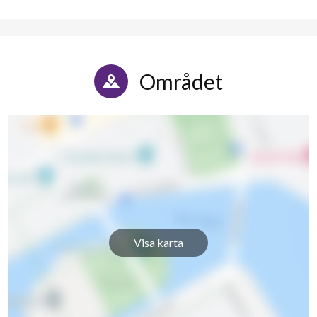
Området
Visa karta