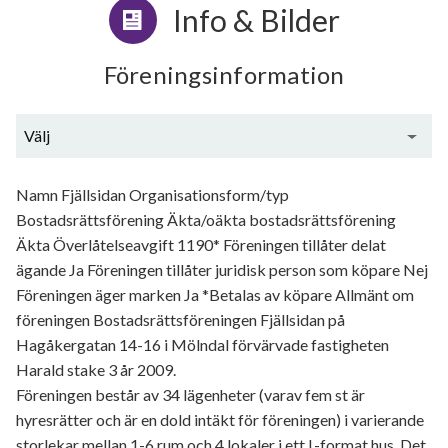
Info & Bilder
Föreningsinformation
Välj
Generell information
Namn Fjällsidan Organisationsform/typ
Bostadsrättsförening Äkta/oäkta bostadsrättsförening
Äkta Överlåtelseavgift 1190* Föreningen tillåter delat
ägande Ja Föreningen tillåter juridisk person som köpare Nej
Föreningen äger marken Ja *Betalas av köpare Allmänt om
föreningen Bostadsrättsföreningen Fjällsidan på
Hagåkergatan 14-16 i Mölndal förvärvade fastigheten
Harald stake 3 år 2009.
Föreningen består av 34 lägenheter (varav fem st är
hyresrätter och är en dold intäkt för föreningen) i varierande
storlekar mellan 1-6 rum och 4 lokaler i ett L-format hus. Det