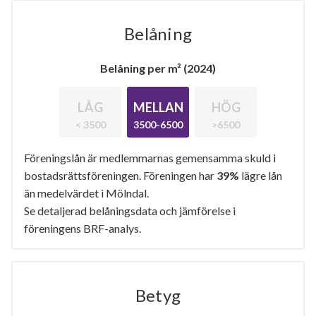
Belåning
Belåning per m² (2024)
LÅG
MELLAN
HÖG
< 3500
3500-6500
>6500
Föreningslån är medlemmarnas gemensamma skuld i
bostadsrättsföreningen. Föreningen har
39%
lägre lån
än medelvärdet i Mölndal.
Se detaljerad belåningsdata och jämförelse i
föreningens BRF-analys.
Betyg