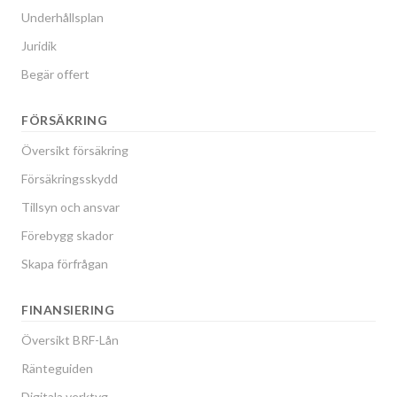
Underhållsplan
Juridik
Begär offert
FÖRSÄKRING
Översikt försäkring
Försäkringsskydd
Tillsyn och ansvar
Förebygg skador
Skapa förfrågan
FINANSIERING
Översikt BRF-Lån
Ränteguiden
Digitala verktyg