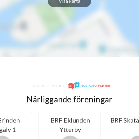
Visa karta
1
-
1
-
1
-
1
-
1
-
I samarbete med
1
-
Närliggande föreningar
1
-
Grinden
BRF Eklunden
BRF Skata
1
1
gälv 1
Ytterby
1
-