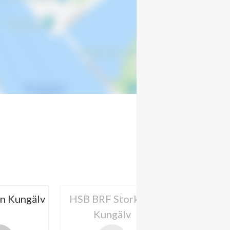
n Kungälv
HSB BRF Storken i
BRF L
Kungälv