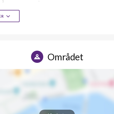
1
-
1
-
LER
1
-
1
-
1
1
Området
1
-
1
-
1
-
1
-
1
2