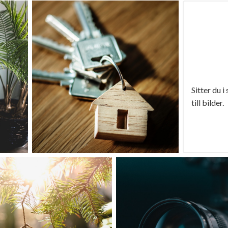
Sitter du i
till bilder.