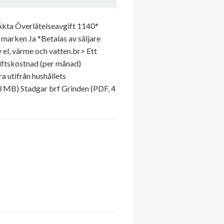
kta Överlåtelseavgift 1140*
 marken Ja *Betalas av säljare
el, värme och vatten.br> Ett
iftskostnad (per månad)
 utifrån hushållets
3 MB) Stadgar brf Grinden (PDF, 4