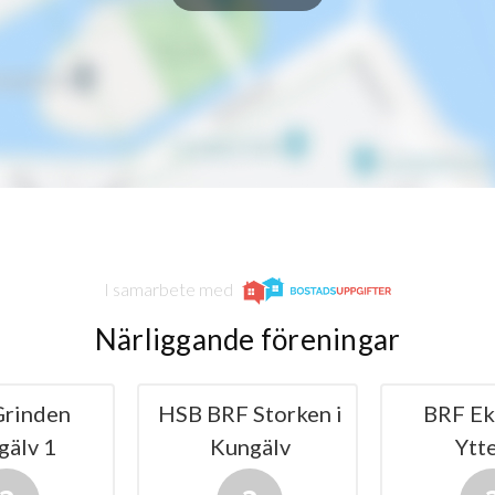
1
-
1
-
1
-
1
-
1
-
I samarbete med
1
-
Närliggande föreningar
1
-
den
HSB BRF Storken i
BRF Eklun
1
1
 1
Kungälv
Ytterby
1
-