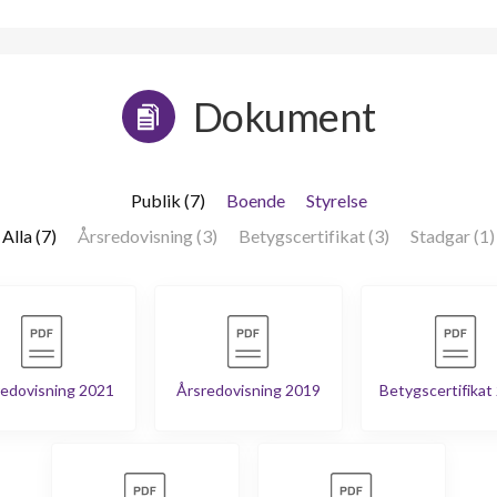
1
-
1
-
Dokument
1
-
1
-
Publik (7)
Boende
Styrelse
1
-
Alla (7)
Årsredovisning (3)
Betygscertifikat (3)
Stadgar (1)
1
-
1
-
edovisning 2021
Årsredovisning 2019
Betygscertifikat
1
-
1
-