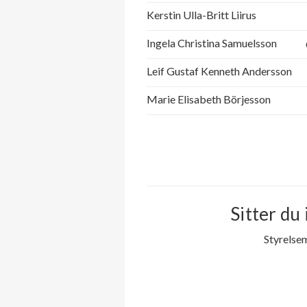
Grindstolpen 10
Kerstin Ulla-Britt Liirus
Ingela Christina Samuelsson
Grindstolpen 11
Leif Gustaf Kenneth Andersson
Grindstolpen 12
Marie Elisabeth Börjesson
Grindstolpen 13
Grindstolpen 14
Grindstolpen 15
Sitter du 
Grindstolpen 16
Styrelse
Grindstolpen 17
Grindstolpen 18