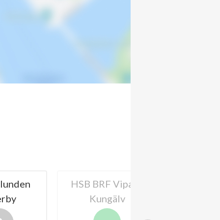
den
HSB BRF Vipan i
HSB BRF Gök
Kungälv
Kungälv