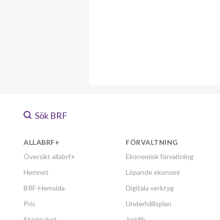
Grindstolpen 31
Grindstolpen 33
Grindstolpen 35
Grindstolpen 37
Grindstolpen 39
Sök BRF
Grindstolpen 41
ALLABRF+
FÖRVALTNING
Grindstolpen 43
Översikt allabrf+
Ekonomisk förvaltning
Grindstolpen 45
Hemnet
Löpande ekonomi
BRF-Hemsida
Digitala verktyg
Grindstolpen 47
Pris
Underhållsplan
Startpaket
Juridik