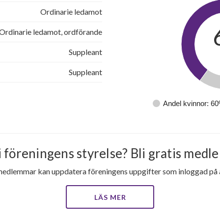
1
-
Ordinarie ledamot
Ordinarie ledamot, ordförande
1
-
Suppleant
1
-
Suppleant
1
-
Andel kvinnor: 6
1
-
1
-
i föreningens styrelse? Bli gratis medle
1
-
medlemmar kan uppdatera föreningens uppgifter som inloggad på al
1
-
LÄS MER
1
-