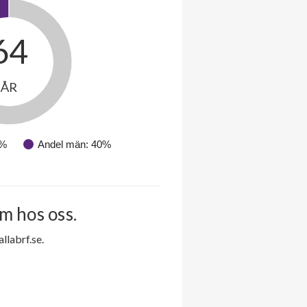
64
ÅR
0%
Andel män: 40%
m hos oss.
labrf.se.