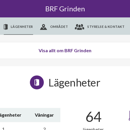
BRF Grinden
LÄGENHETER
OMRÅDET
STYRELSE & KONTAKT
Visa allt om BRF Grinden
Lägenheter
64
lägenheter
Våningar
1
2
lägenheter