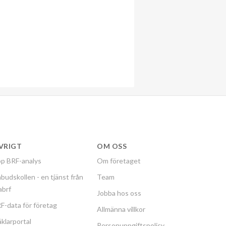
VRIGT
OM OSS
p BRF-analys
Om företaget
budskollen - en tjänst från
Team
labrf
Jobba hos oss
F-data för företag
Allmänna villkor
klarportal
Personuppgiftspolicy