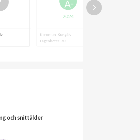
A
+
2024
Kommun
Kungälv
Kommun
Kungälv
Lägenheter
70
Lägenheter
30
ng och snittålder