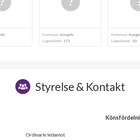
1
2
1
2
Kommun
Kungälv
Kommun
Kungälv
1
-
Lägenheter
173
Lägenheter
20
1
-
1
-
Styrelse & Kontakt
1
-
1
-
1
-
Könsfördelni
1
-
Ordinarie ledamot