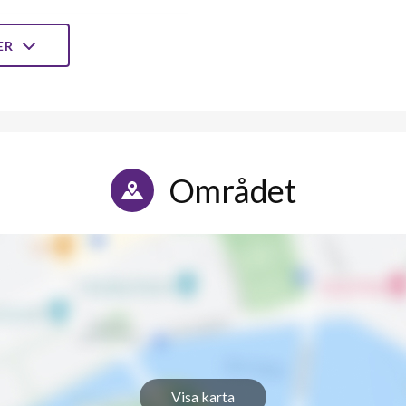
1
-
LER
1
-
1
-
1
1
Området
1
-
1
-
1
-
1
-
1
2
Visa karta