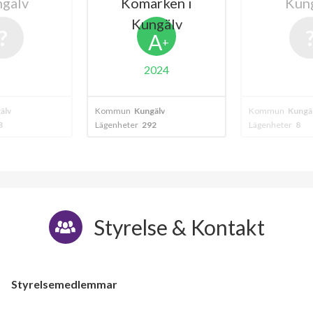
gälv
Komarken i
Kun
Kungälv
A
+
2024
älv
Kommun
Kungälv
Kommun
Kungä
3
Lägenheter
292
Lägenheter
8
Styrelse & Kontakt
Styrelsemedlemmar