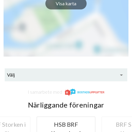
Visa karta
Välj
I samarbete med
Närliggande föreningar
Storken i
HSB BRF
BRF S