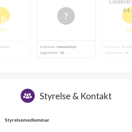
Lindest
64
B
024
20
kholm
Kommun
Hammarbyhöjden
Kommun
Stock
Lägenheter
20
Lägenheter
24
Styrelse & Kontakt
Styrelsemedlemmar