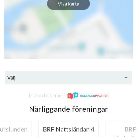
Visa karta
Välj
I samarbete med
Närliggande föreningar
urslunden
BRF Nattsländan 4
BRF