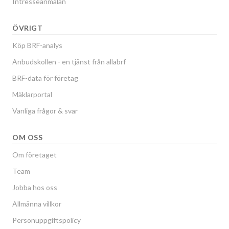
Intresseanmälan
ÖVRIGT
Köp BRF-analys
Anbudskollen - en tjänst från allabrf
BRF-data för företag
Mäklarportal
Vanliga frågor & svar
OM OSS
Om företaget
Team
Jobba hos oss
Allmänna villkor
Personuppgiftspolicy