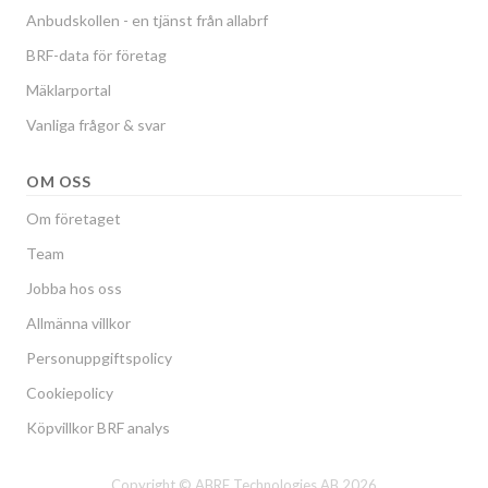
Anbudskollen - en tjänst från allabrf
BRF-data för företag
Mäklarportal
Vanliga frågor & svar
OM OSS
Om företaget
Team
Jobba hos oss
Allmänna villkor
Personuppgiftspolicy
Cookiepolicy
Köpvillkor BRF analys
Copyright © ABRF Technologies AB 2026