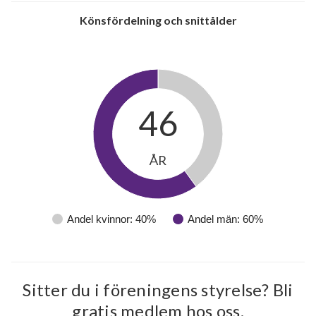
Könsfördelning och snittålder
46
ÅR
Andel kvinnor: 40%
Andel män: 60%
Sitter du i föreningens styrelse? Bli
gratis medlem hos oss.