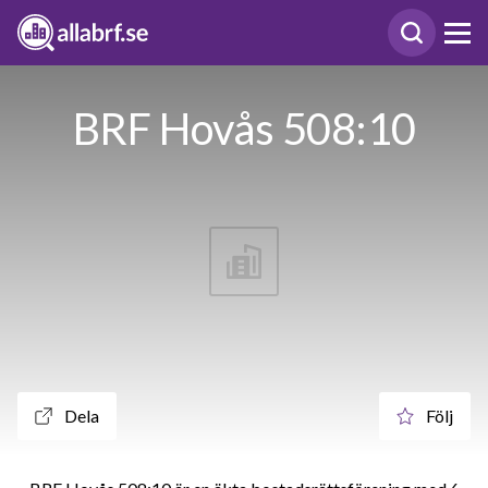
BRF Hovås 508:10
Dela
Följ