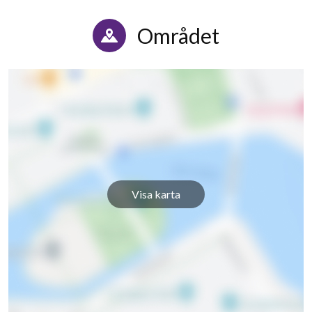
Området
Visa karta