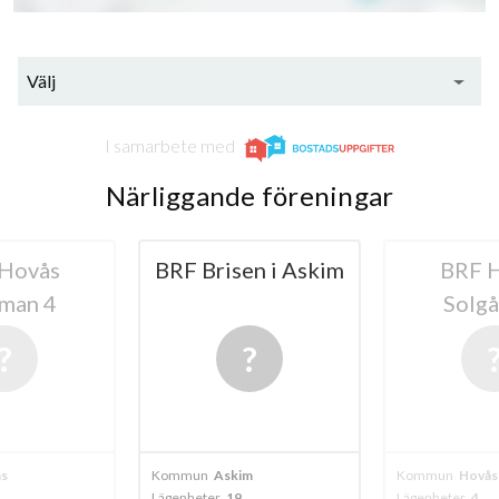
Välj
I samarbete med
Närliggande föreningar
en i Askim
BRF Hovås
BRF Jan
Solgården
m
Kommun
Hovås
Kommun
Hovås
Lägenheter
4
Lägenheter
5