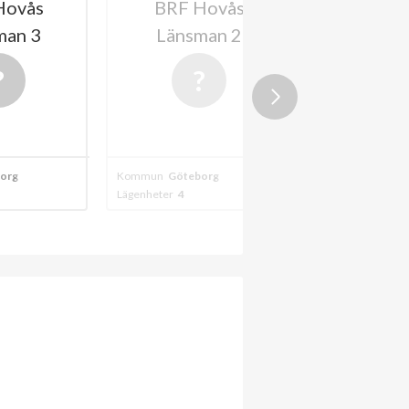
Hovås
BRF Hovås
BRF N
man 3
Länsman 2
Klippträ
202
org
Kommun
Göteborg
Kommun
Askim
Lägenheter
4
Lägenheter
16