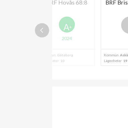
 Hovås
BRF Hovås 68:8
BRF Bris
sman 4
A
+
2024
vås
Kommun
Göteborg
Kommun
Aski
Lägenheter
10
Lägenheter
19