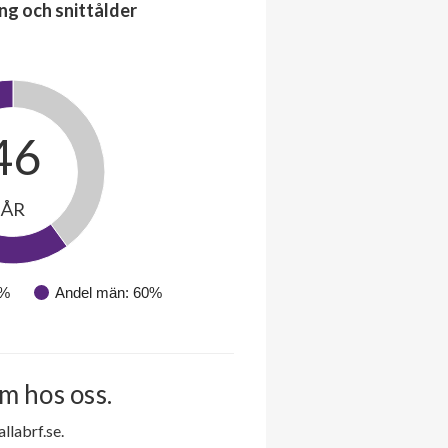
ng och snittålder
46
ÅR
0%
Andel män: 60%
m hos oss.
labrf.se.