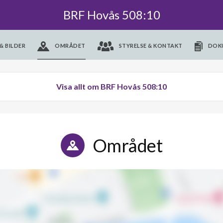
BRF Hovås 508:10
& BILDER
OMRÅDET
STYRELSE & KONTAKT
DOK
Visa allt om BRF Hovås 508:10
Området