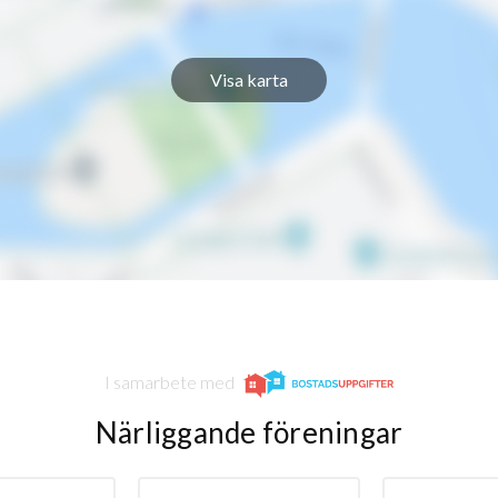
Visa karta
I samarbete med
Närliggande föreningar