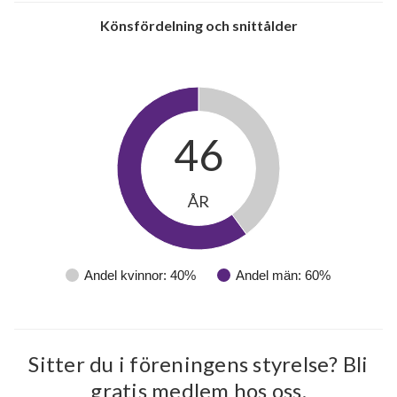
Könsfördelning och snittålder
46
ÅR
Andel kvinnor: 40%
Andel män: 60%
Sitter du i föreningens styrelse? Bli
gratis medlem hos oss.