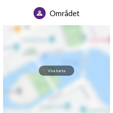
Området
Visa karta