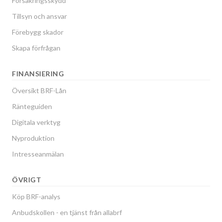
Försäkringsskydd
Tillsyn och ansvar
Förebygg skador
Skapa förfrågan
FINANSIERING
Översikt BRF-Lån
Ränteguiden
Digitala verktyg
Nyproduktion
Intresseanmälan
ÖVRIGT
Köp BRF-analys
Anbudskollen - en tjänst från allabrf