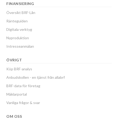
FINANSIERING
Översikt BRF-Lån
Ränteguiden
Digitala verktyg
Nyproduktion
Intresseanmälan
ÖVRIGT
Köp BRF-analys
Anbudskollen - en tjänst från allabrf
BRF-data för företag
Mäklarportal
Vanliga frågor & svar
OM OSS