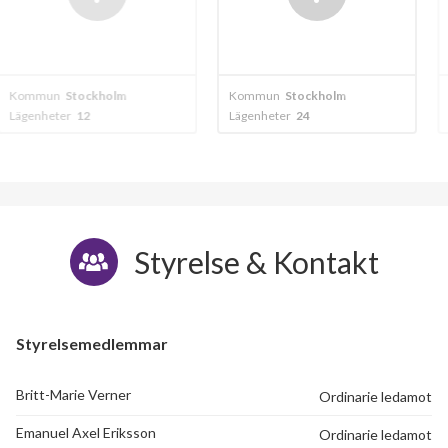
kholm
Kommun
Stockholm
Kommun
Traneb
Lägenheter
24
Lägenheter
12
Styrelse & Kontakt
Styrelsemedlemmar
Britt-Marie Verner
Ordinarie ledamot
30
Emanuel Axel Eriksson
Ordinarie ledamot