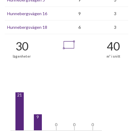
Hunnebergsvägen 16
9
3
Hunnebergsvägen 18
6
3
21
9
0
0
0
0
0
0