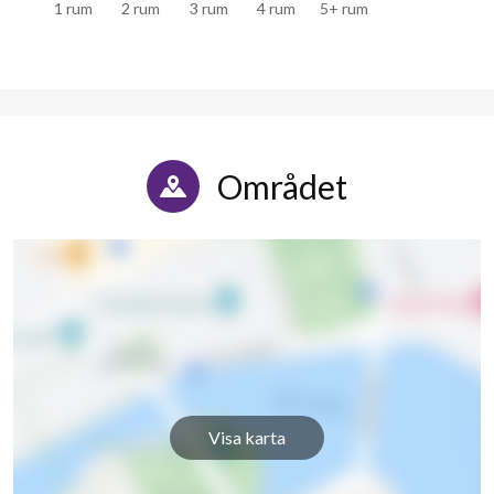
1 rum
2 rum
3 rum
4 rum
5+ rum
Området
Visa karta