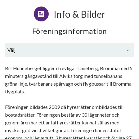
Info & Bilder
Föreningsinformation
Välj
Allmän beskrivning
Brf Hunneberget ligger i trevliga Traneberg, Bromma med 5
minuters gångavstånd till Alviks torg med tunnelbanans
Ekonomi
gröna linje, tvärbanans spårvagn och flygbussar till Bromma
Utförda renoveringar
flygplats.
Planerade renoveringar
Föreningen bildades 2009 då hyresrätter ombildades till
bostadsrätter. Föreningen består av 30 lägenheter och
Övrigt
genom åren har ett antal hyresrätter kunnat säljas med
mycket god vinst vilket gör att föreningen har en stabil
ekonomi och låg avgift. 3 hyresrätter kvarstår och övriga 27