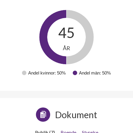
45
ÅR
Andel kvinnor: 50%
Andel män: 50%
Dokument
Publik (7)
Boende
Styrelse