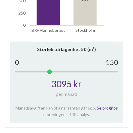
500
250
0
BRF Hunneberget
Stockholm
Storlek på lägenhet
50
(m²)
0
150
3095 kr
per månad
Månadsavgiften kan öka när räntan går upp.
Se prognos
i föreningens BRF-analys.