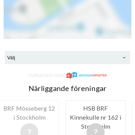
Välj
I samarbete med
Närliggande föreningar
seberg 12
HSB BRF
BRF Möss
ckholm
Kinnekulle nr 162 i
Stockholm