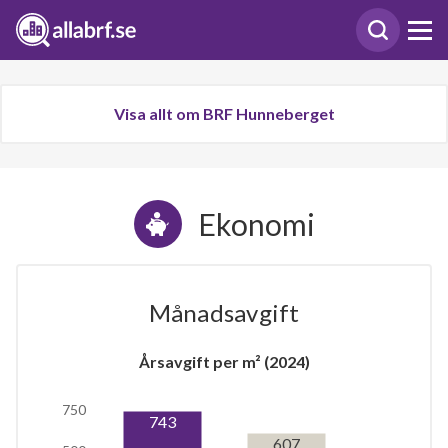
Visa allt om BRF Hunneberget
Ekonomi
Månadsavgift
Årsavgift per m² (2024)
750
743
607