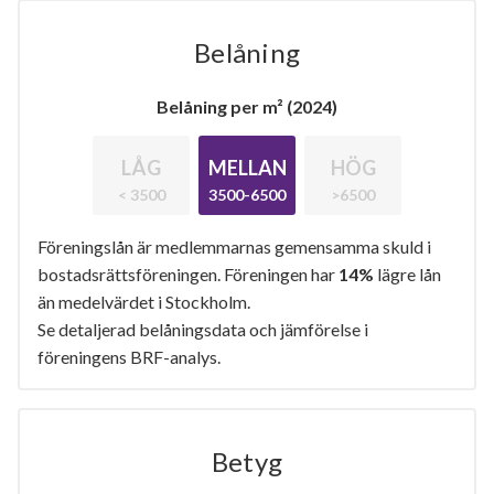
Belåning
Belåning per m² (2024)
LÅG
MELLAN
HÖG
< 3500
3500-6500
>6500
Föreningslån är medlemmarnas gemensamma skuld i
bostadsrättsföreningen. Föreningen har
14%
lägre lån
än medelvärdet i Stockholm.
Se detaljerad belåningsdata och jämförelse i
föreningens BRF-analys.
Betyg