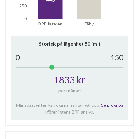
250
0
BRF Jagaren
Täby
Storlek på lägenhet
50
(m²)
0
150
1833 kr
per månad
Månadsavgiften kan öka när räntan går upp.
Se prognos
i föreningens BRF-analys.