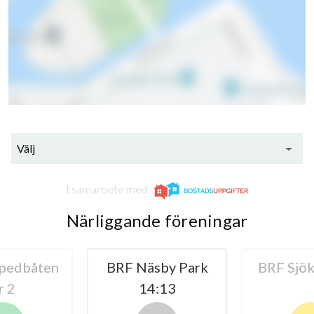
Välj
I samarbete med
Närliggande föreningar
pedbåten
BRF Näsby Park
BRF Sjö
r 2
14:13