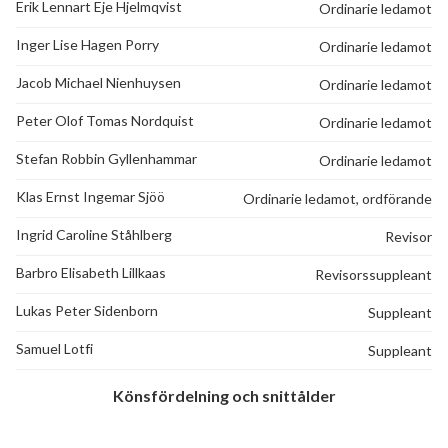
Erik Lennart Eje Hjelmqvist
Ordinarie ledamot
Inger Lise Hagen Porry
Ordinarie ledamot
Jacob Michael Nienhuysen
Ordinarie ledamot
Peter Olof Tomas Nordquist
Ordinarie ledamot
Stefan Robbin Gyllenhammar
Ordinarie ledamot
Klas Ernst Ingemar Sjöö
Ordinarie ledamot, ordförande
Ingrid Caroline Ståhlberg
Revisor
Barbro Elisabeth Lillkaas
Revisorssuppleant
Lukas Peter Sidenborn
Suppleant
Samuel Lotfi
Suppleant
Könsfördelning och snittålder
101