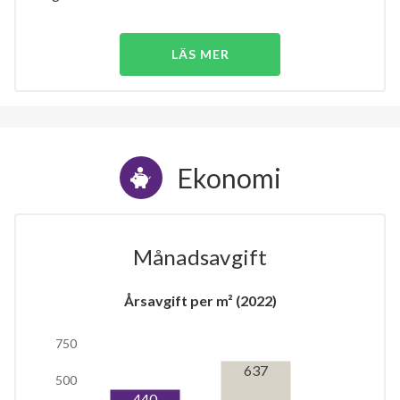
LÄS MER
Ekonomi
Månadsavgift
Årsavgift per m² (2022)
750
637
500
440