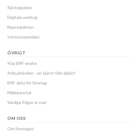
Ränteguiden
Digitala verktyg
Nyproduktion
Intresseanmälan
ÖVRIGT
Köp BRF-analys
Anbudskollen - en tjänst från allabrf
BRF-data för företag
Mäklarportal
Vanliga frågor & svar
OM OSS
Om företaget