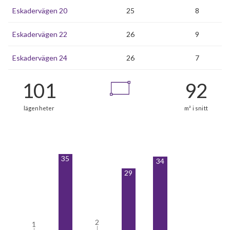
Eskadervägen 20
25
8
Eskadervägen 22
26
9
Eskadervägen 24
26
7
35
34
29
2
2
1
1