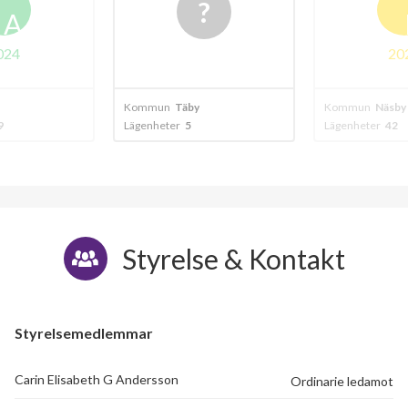
A
024
20
Kommun
Täby
Kommun
Näsby
9
Lägenheter
5
Lägenheter
42
Styrelse & Kontakt
Styrelsemedlemmar
Carin Elisabeth G Andersson
Ordinarie ledamot