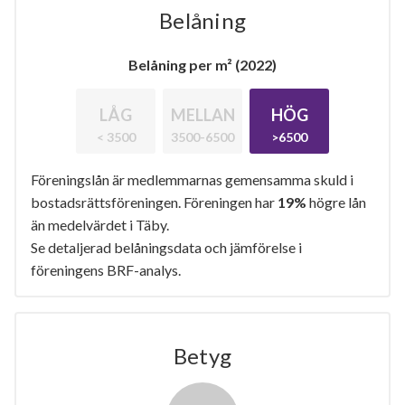
Belåning
Belåning per m² (2022)
LÅG
MELLAN
HÖG
< 3500
3500-6500
>6500
Föreningslån är medlemmarnas gemensamma skuld i
bostadsrättsföreningen. Föreningen har
19%
högre lån
än medelvärdet i Täby.
Se detaljerad belåningsdata och jämförelse i
föreningens BRF-analys.
Betyg