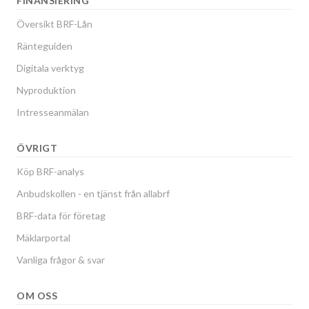
FINANSIERING
Översikt BRF-Lån
Ränteguiden
Digitala verktyg
Nyproduktion
Intresseanmälan
ÖVRIGT
Köp BRF-analys
Anbudskollen - en tjänst från allabrf
BRF-data för företag
Mäklarportal
Vanliga frågor & svar
OM OSS