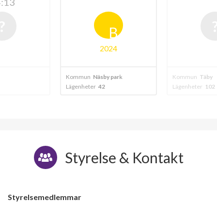
B
2024
ommun
Näsby park
Kommun
Täby
Ko
genheter
42
Lägenheter
102
Läg
Styrelse & Kontakt
Styrelsemedlemmar