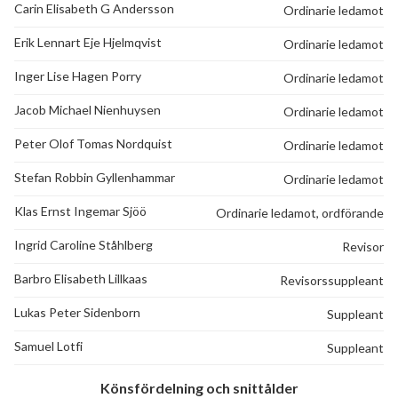
Carin Elisabeth G Andersson
Ordinarie ledamot
Erik Lennart Eje Hjelmqvist
Ordinarie ledamot
Inger Lise Hagen Porry
Ordinarie ledamot
Jacob Michael Nienhuysen
Ordinarie ledamot
Peter Olof Tomas Nordquist
Ordinarie ledamot
Stefan Robbin Gyllenhammar
Ordinarie ledamot
Klas Ernst Ingemar Sjöö
Ordinarie ledamot, ordförande
Ingrid Caroline Ståhlberg
Revisor
Barbro Elisabeth Lillkaas
Revisorssuppleant
Lukas Peter Sidenborn
Suppleant
Samuel Lotfi
Suppleant
Könsfördelning och snittålder