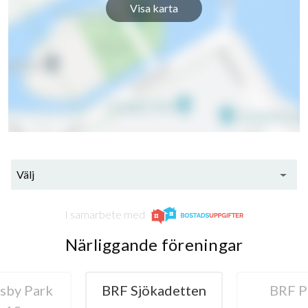
Visa karta
Välj
I samarbete med
Närliggande föreningar
BRF Sjökadetten
BRF Parken