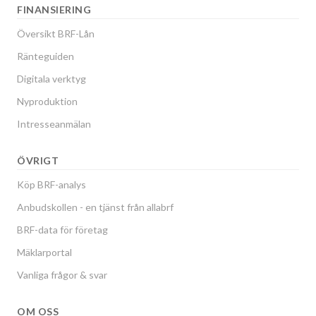
FINANSIERING
Översikt BRF-Lån
Ränteguiden
Digitala verktyg
Nyproduktion
Intresseanmälan
ÖVRIGT
Köp BRF-analys
Anbudskollen - en tjänst från allabrf
BRF-data för företag
Mäklarportal
Vanliga frågor & svar
OM OSS