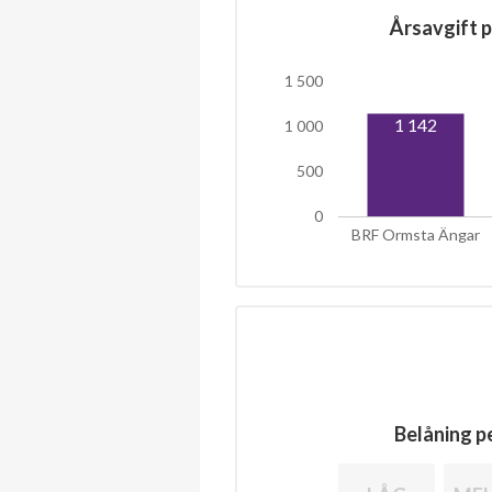
Årsavgift p
1 500
1 142
1 000
500
0
BRF Ormsta Ängar
Belåning pe