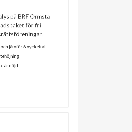
alys på BRF Ormsta
adspaket för fri
dsrättsföreningar.
och jämför 6 nyckeltal
ntehöjning
e är nöjd