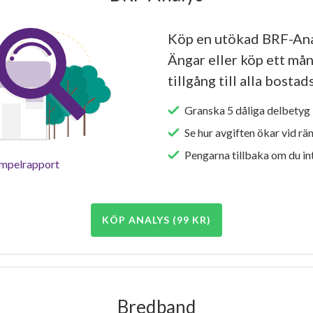
Köp en utökad BRF-An
Ängar eller köp ett mån
tillgång till alla bosta
Granska 5 dåliga delbetyg 
Se hur avgiften ökar vid rä
Pengarna tillbaka om du int
empelrapport
KÖP ANALYS (99 KR)
Bredband