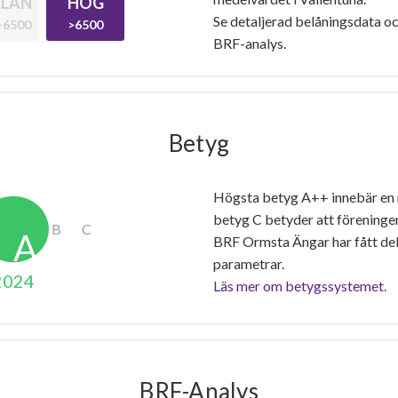
LAN
HÖG
Se detaljerad belåningsdata oc
-6500
>6500
BRF-analys.
Betyg
Högsta betyg A++ innebär en
betyg C betyder att föreninge
BRF Ormsta Ängar har fått de
parametrar.
2024
Läs mer om betygssystemet.
BRF-Analys