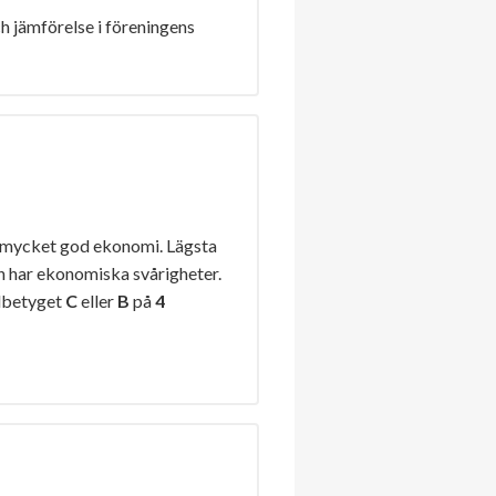
h jämförelse i föreningens
 mycket god ekonomi. Lägsta
n har ekonomiska svårigheter.
lbetyget
C
eller
B
på
4