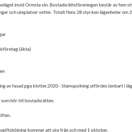
eläget invid Ormsta stn. Bostadsrättsföreningen består av fem sty
onger och uteplatser vetter. Totalt finns 28 stycken lägenheter o
gar
sföretag (äkta)
ken
ng av fasad pga klotter.2020 - Stamspolning utfördes (enbart i läg
 som hör till bostadsrätten.
iften.
giftshöjning kommer att ske från och med 1 oktober.