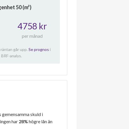
ägenhet
50
(m²)
4758 kr
per månad
 räntan går upp.
Se prognos
i
 BRF-analys.
s gemensamma skuld i
ningen har
28%
högre lån än