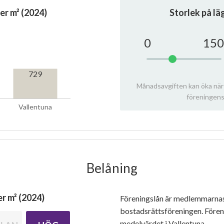
er m² (2024)
Storlek på l
0
150
729
Månadsavgiften kan öka när
föreningens
Vallentuna
Belåning
r m² (2024)
Föreningslån är medlemmarna
bostadsrättsföreningen. Före
medelvärdet i Vallentuna.