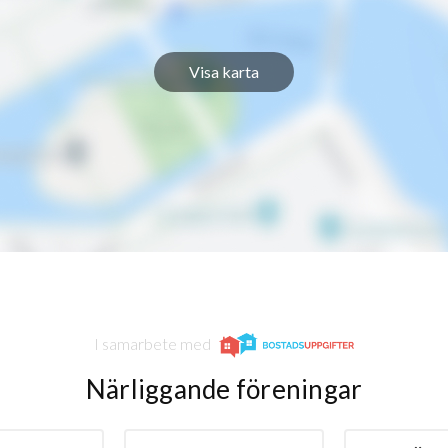
Visa karta
I samarbete med
Närliggande föreningar