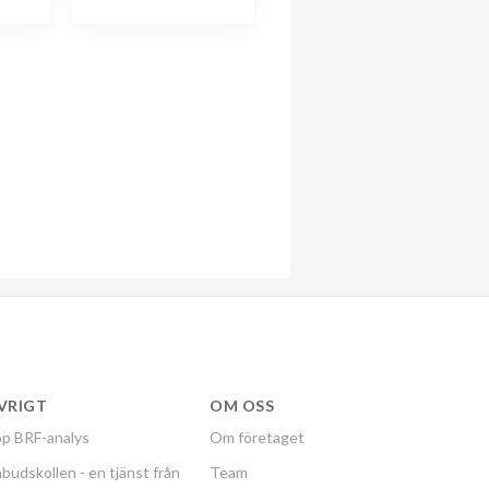
VRIGT
OM OSS
p BRF-analys
Om företaget
budskollen - en tjänst från
Team