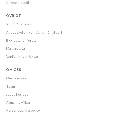
Intresseanmälan
ÖVRIGT
Köp BRF-analys
Anbudskollen - en tjänst från allabrf
BRF-data för företag
Mäklarportal
Vanliga frågor & svar
OM OSS
Om företaget
Team
Jobba hos oss
Allmänna villkor
Personuppgiftspolicy