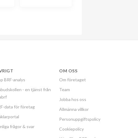
VRIGT
OM OSS
p BRF-analys
Om företaget
budskollen - en tjänst från
Team
labrf
Jobba hos oss
F-data för företag
Allmänna villkor
klarportal
Personuppgiftspolicy
nliga frågor & svar
Cookiepolicy