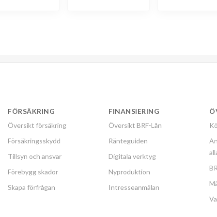
FÖRSÄKRING
FINANSIERING
Ö
Översikt försäkring
Översikt BRF-Lån
Kö
Försäkringsskydd
Ränteguiden
An
al
Tillsyn och ansvar
Digitala verktyg
BR
Förebygg skador
Nyproduktion
Mä
Skapa förfrågan
Intresseanmälan
Va