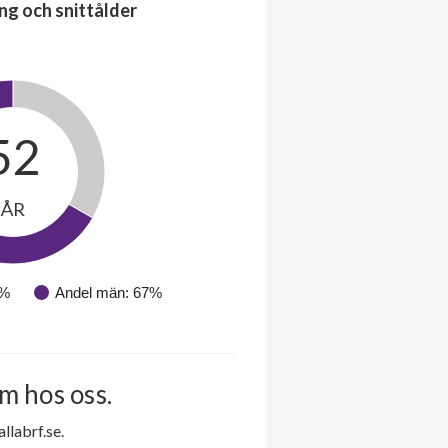
ng och snittålder
52
ÅR
3%
Andel män: 67%
m hos oss.
labrf.se.