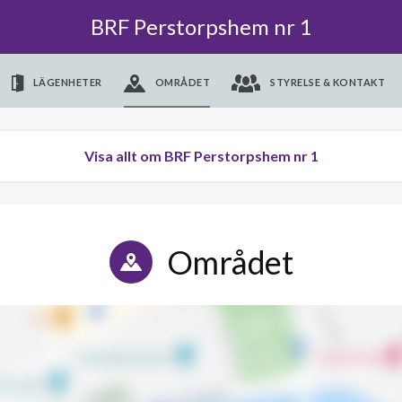
BRF Perstorpshem nr 1
LÄGENHETER
OMRÅDET
STYRELSE & KONTAKT
Visa allt om BRF Perstorpshem nr 1
Området