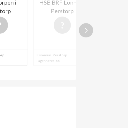
rpen i
HSB BRF Lönnen i
HSB BRF F
torp
Perstorp
Perst
202
orp
Kommun
Perstorp
Kommun
Persto
Lägenheter
44
Lägenheter
90