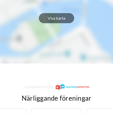
Visa karta
I samarbete med
Närliggande föreningar