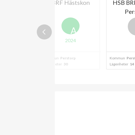
 Kastanjen
BRF Hästskon
HSB BRF
erstorp
Per
A
2024
storp
Kommun
Perstorp
Kommun
Pers
1
Lägenheter
30
Lägenheter
14