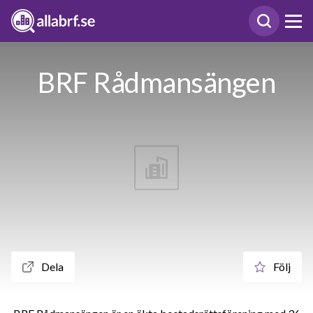
BRF Rådmansängen
Dela
Följ