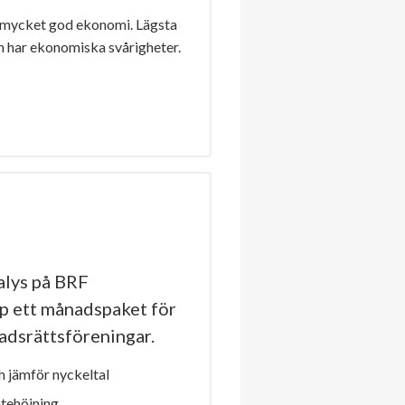
 mycket god ekonomi. Lägsta
n har ekonomiska svårigheter.
lys på BRF
p ett månadspaket för
stadsrättsföreningar.
 jämför nyckeltal
ntehöjning