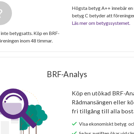
Högsta betyg A++ innebär en
betyg C betyder att föreninge
Läs mer om betygssystemet.
nte betygsatts. Köp en BRF-
föreningen inom 48 timmar.
BRF-Analys
Köp en utökad BRF-Ana
Rådmansängen eller kö
fri tillgång till alla bo
Visa ekonomiskt betyg och
Se hur avgiften ökar vid rä