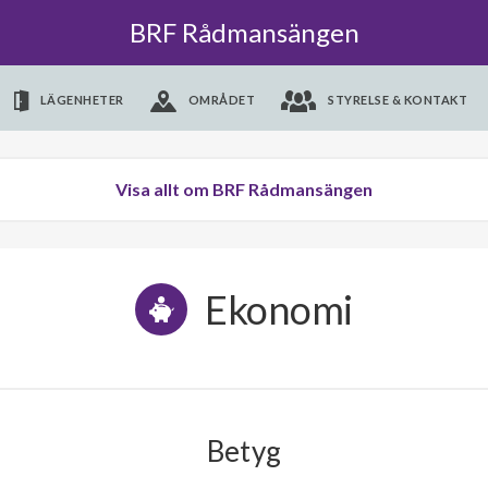
BRF Rådmansängen
LÄGENHETER
OMRÅDET
STYRELSE & KONTAKT
Visa allt om BRF Rådmansängen
Ekonomi
Betyg