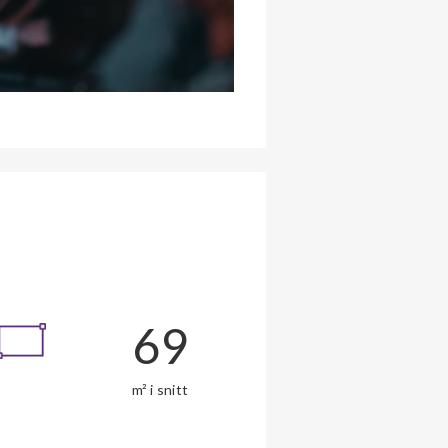
69
m² i snitt