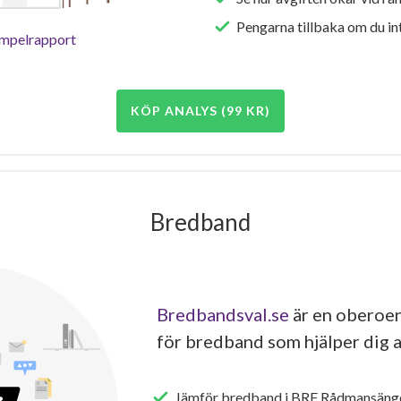
Pengarna tillbaka om du int
empelrapport
KÖP ANALYS (99 KR)
Bredband
Bredbandsval.se
är en oberoen
för bredband som hjälper dig a
Jämför bredband i BRF Rådmansäng