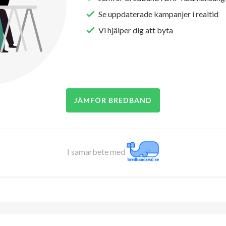
Se uppdaterade kampanjer i realtid
Vi hjälper dig att byta
JÄMFÖR BREDBAND
I samarbete med