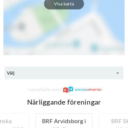
Visa karta
36
lägenheter
Välj
I samarbete med
Närliggande föreningar
nska
BRF Arvidsborg i
BRF Sk