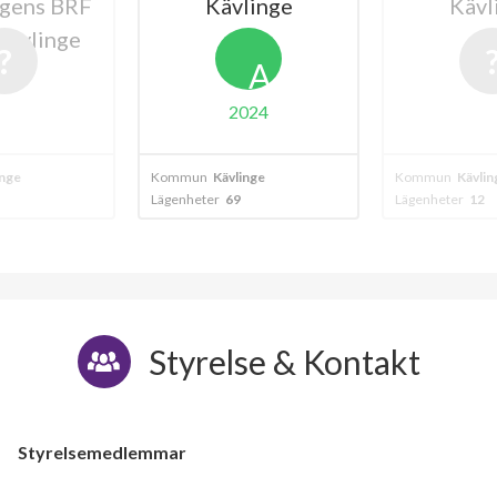
gens BRF
Kävlinge
Kävl
 Kävlinge
A
2024
inge
Kommun
Kävlinge
Kommun
Kävlin
Lägenheter
69
Lägenheter
12
Styrelse & Kontakt
Styrelsemedlemmar