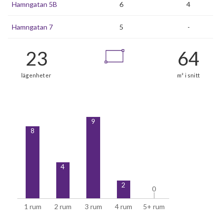
Hamngatan 5B
6
4
Hamngatan 7
5
-
23
9
8
lägenheter
4
2
0
0
1 rum
2 rum
3 rum
4 rum
5+ rum