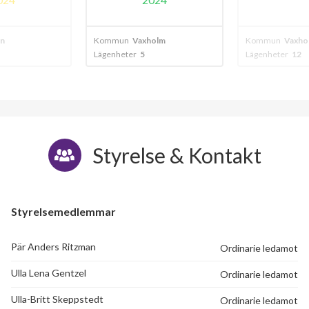
n
Kommun
Vaxholm
Kommun
Vaxho
Lägenheter
5
Lägenheter
12
Styrelse & Kontakt
Styrelsemedlemmar
Pär Anders Ritzman
Ordinarie ledamot
Ulla Lena Gentzel
Ordinarie ledamot
Ulla-Britt Skeppstedt
Ordinarie ledamot