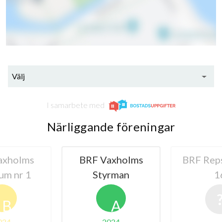
Välj
I samarbete med
Närliggande föreningar
axholms
BRF Vaxholms
BRF Rep
um nr 1
Styrman
1
B
A
024
2024