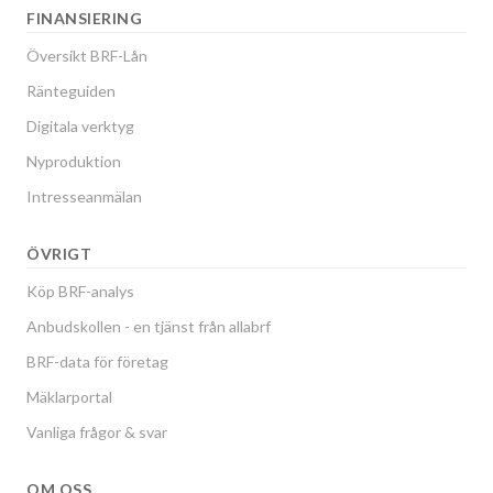
FINANSIERING
Översikt BRF-Lån
Ränteguiden
Digitala verktyg
Nyproduktion
Intresseanmälan
ÖVRIGT
Köp BRF-analys
Anbudskollen - en tjänst från allabrf
BRF-data för företag
Mäklarportal
Vanliga frågor & svar
OM OSS