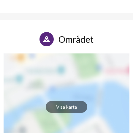
Området
Visa karta