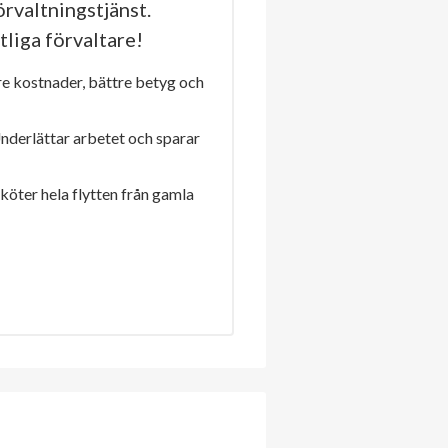
rvaltningstjänst.
tliga förvaltare!
re kostnader, bättre betyg och
Underlättar arbetet och sparar
sköter hela flytten från gamla