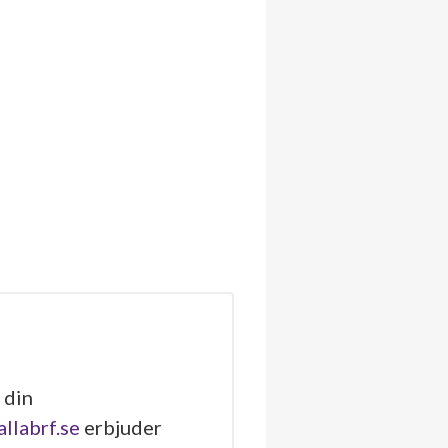
 din
allabrf.se
erbjuder