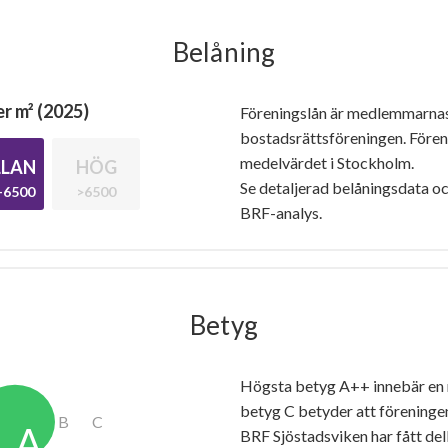
Belåning
r m² (2025)
Föreningslån är medlemmarna
bostadsrättsföreningen. Före
medelvärdet i Stockholm.
LAN
HÖG
Se detaljerad belåningsdata oc
-6500
>6500
BRF-analys.
Betyg
Högsta betyg A++ innebär en
betyg C betyder att föreninge
BRF Sjöstadsviken har fått de