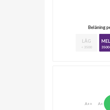
Belåning pe
LÅG
MEL
< 3500
3500