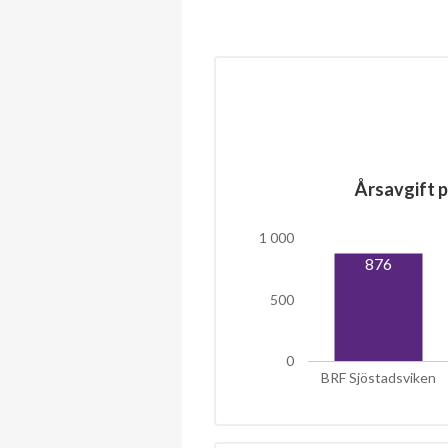
Årsavgift p
1 000
876
500
0
BRF Sjöstadsviken