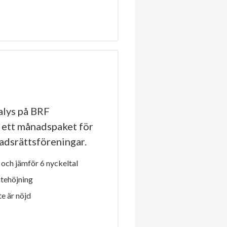
lys på BRF
p ett månadspaket för
stadsrättsföreningar.
och jämför 6 nyckeltal
ntehöjning
e är nöjd