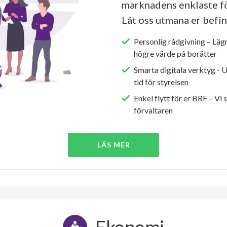
marknadens enklaste fö
Låt oss utmana er befin
Personlig rådgivning – Läg
högre värde på borätter
Smarta digitala verktyg - 
tid för styrelsen
Enkel flytt för er BRF – Vi 
förvaltaren
LÄS MER