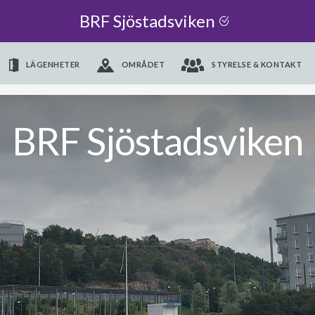
BRF Sjöstadsviken
LÄGENHETER
OMRÅDET
STYRELSE & KONTAKT
BRF Sjöstadsviken