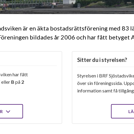
dsviken är en äkta bostadsrättsförening med 83 l
öreningen bildades år 2006 och har fått betyget 
Sitter du i styrelsen?
viken har fått
Styrelsen i BRF Sjöstadsvike
C
eller
B
på
2
över sin föreningssida. Upp
information samt få tillgång 
ER
LÄ