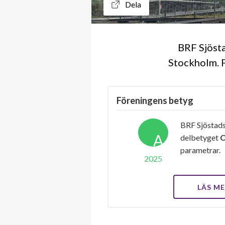
Dela
BRF Sjösta
Stockholm. F
Föreningens betyg
BRF Sjöstads
A
delbetyget
parametrar.
2025
LÄS M