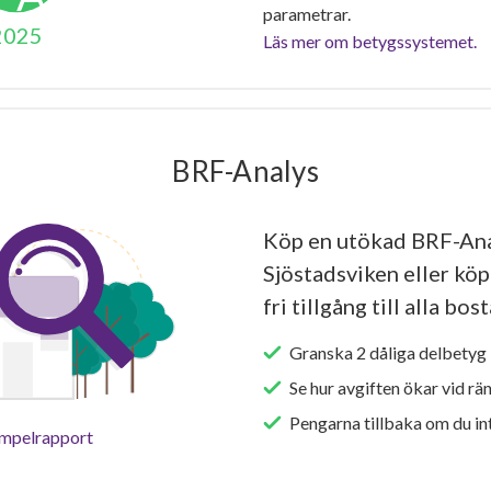
parametrar.
2025
Läs mer om betygssystemet.
BRF-Analys
Köp en utökad BRF-Ana
Sjöstadsviken eller kö
fri tillgång till alla bo
Granska 2 dåliga delbetyg 
Se hur avgiften ökar vid rä
Pengarna tillbaka om du int
empelrapport