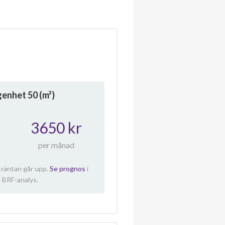
ägenhet
50
(m²)
3650 kr
per månad
 räntan går upp.
Se prognos
i
 BRF-analys.