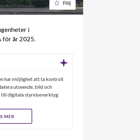
Följ
ägenheter i
A för år 2025
n har möjlighet att ta kontroll
datera utseende, bild och
till digitala styrelseverktyg
S MER