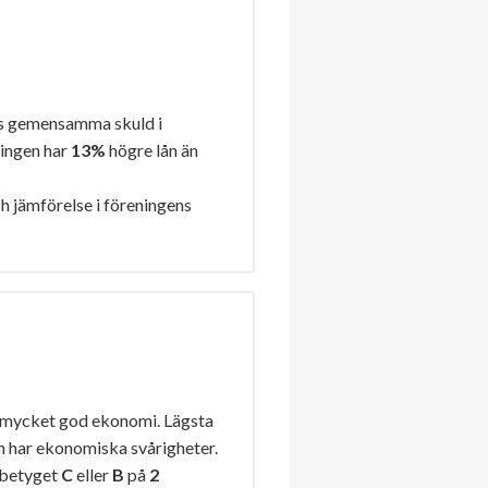
s gemensamma skuld i
ningen har
13%
högre lån än
h jämförelse i föreningens
 mycket god ekonomi. Lägsta
n har ekonomiska svårigheter.
lbetyget
C
eller
B
på
2