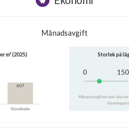
Ekonomi
Månadsavgift
er m² (2025)
Storlek på l
0
150
607
Månadsavgiften kan öka när
föreningens
Stockholm